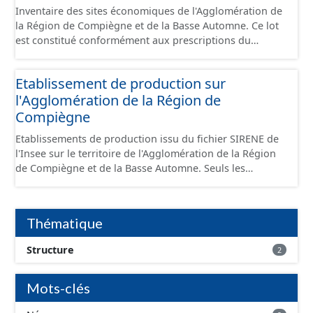
Inventaire des sites économiques de l'Agglomération de
la Région de Compiègne et de la Basse Automne. Ce lot
est constitué conformément aux prescriptions du
standard CNIG Sites Économiques et fourni au format
GeoPackage et GeoJson.
Etablissement de production sur
l'Agglomération de la Région de
Compiègne
Etablissements de production issu du fichier SIRENE de
l'Insee sur le territoire de l'Agglomération de la Région
de Compiègne et de la Basse Automne. Seuls les
établissements situés à l'intérieur d'un site économique
sont téléchargeables au format GeoPackage et GeoJson
et structurés conformément aux prescriptions du
Thématique
standard CNIG Sites Economiques. Ce lot ne contient pas
la référence aux terrains à vocation économique à ce
Structure
2
jour. Il est filtré au-delà des prescriptions du CNIG se
limitant aux SCI.
Mots-clés