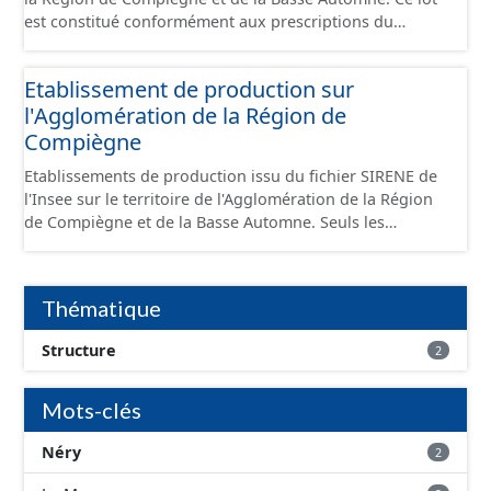
est constitué conformément aux prescriptions du
standard CNIG Sites Économiques et fourni au format
GeoPackage et GeoJson.
Etablissement de production sur
l'Agglomération de la Région de
Compiègne
Etablissements de production issu du fichier SIRENE de
l'Insee sur le territoire de l'Agglomération de la Région
de Compiègne et de la Basse Automne. Seuls les
établissements situés à l'intérieur d'un site économique
sont téléchargeables au format GeoPackage et GeoJson
et structurés conformément aux prescriptions du
Thématique
standard CNIG Sites Economiques. Ce lot ne contient pas
la référence aux terrains à vocation économique à ce
Structure
2
jour. Il est filtré au-delà des prescriptions du CNIG se
limitant aux SCI.
Mots-clés
Néry
2