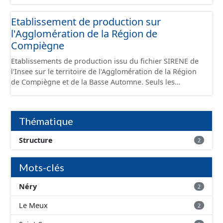
standard CNIG Sites Économiques et fourni au format
GeoPackage et GeoJson.
Etablissement de production sur
l'Agglomération de la Région de
Compiègne
Etablissements de production issu du fichier SIRENE de
l'Insee sur le territoire de l'Agglomération de la Région
de Compiègne et de la Basse Automne. Seuls les
établissements situés à l'intérieur d'un site économique
sont téléchargeables au format GeoPackage et GeoJson
et structurés conformément aux prescriptions du
Thématique
standard CNIG Sites Economiques. Ce lot ne contient pas
la référence aux terrains à vocation économique à ce
Structure
2
jour. Il est filtré au-delà des prescriptions du CNIG se
limitant aux SCI.
Mots-clés
Néry
2
Le Meux
2