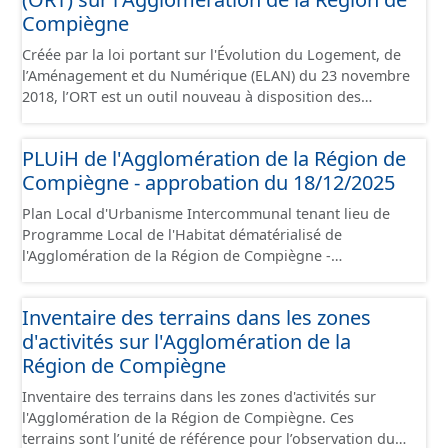
Compiègne
Créée par la loi portant sur l'Évolution du Logement, de
l’Aménagement et du Numérique (ELAN) du 23 novembre
2018, l’ORT est un outil nouveau à disposition des
collectivités locales pour porter et mettre en œuvre un
projet de territoire dans les domaines urbain,
PLUiH de l'Agglomération de la Région de
économique et social, pour lutter prioritairement contre
Compiègne - approbation du 18/12/2025
la dévitalisation des centres-villes. L’ORT vise une
requalification d’ensemble d’un centre-ville dont elle
Plan Local d'Urbanisme Intercommunal tenant lieu de
facilite la rénovation du parc de logements, de locaux
Programme Local de l'Habitat dématérialisé de
commerciaux et artisanaux, et plus globalement le tissu
l'Agglomération de la Région de Compiègne -
urbain, pour créer un cadre de vie attractif propice au
approbation du 18/12/2025. Ce lot informe du droit à
développement à long terme du territoire. Ce jeu de
bâtir sur les communes de l'Agglomération de la Région
données contient le périmètre sur l'Agglomération de la
Inventaire des terrains dans les zones
de Compiègne et de la Basse Automne. Ce PLUiH est
Région de Compiègne, situé sur les communes de
d'activités sur l'Agglomération de la
numérisé conformément aux prescriptions nationales
Compiègne, de Margny-lès-Compiègne et de Venette.
du CNIG et contient les pièces administratives, le rapport
Région de Compiègne
de présentation, le PADD, les règlements écrits et
Inventaire des terrains dans les zones d'activités sur
graphiques, les annexes, les OAP et les données
l'Agglomération de la Région de Compiègne. Ces
géographiques. Malgré l'attention portée à la création
terrains sont l’unité de référence pour l’observation du
de ces données, il est rappelé que seuls les documents