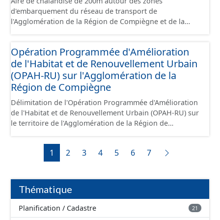
Aire de chalandise de 200m autour des zones
d'embarquement du réseau de transport de
l'Agglomération de la Région de Compiègne et de la
Basse Automne.
Opération Programmée d'Amélioration
de l'Habitat et de Renouvellement Urbain
(OPAH-RU) sur l'Agglomération de la
Région de Compiègne
Délimitation de l'Opération Programmée d'Amélioration
de l'Habitat et de Renouvellement Urbain (OPAH-RU) sur
le territoire de l'Agglomération de la Région de
Compiègne et de la Basse Automne, localisée sur les
communes de Compiègne et de Margny-lès-Compiègne.
1
2
3
4
5
6
7
Cette OPAH est opérationnelle jusqu'en juillet 2026 et
elle ne sera pas renouvelée au-delà de cette date.
Thématique
Planification / Cadastre
21