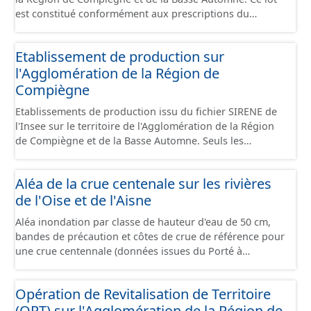
est constitué conformément aux prescriptions du
standard CNIG Sites Économiques et fourni au format
GeoPackage et GeoJson.
Etablissement de production sur
l'Agglomération de la Région de
Compiègne
Etablissements de production issu du fichier SIRENE de
l'Insee sur le territoire de l'Agglomération de la Région
de Compiègne et de la Basse Automne. Seuls les
établissements situés à l'intérieur d'un site économique
sont téléchargeables au format GeoPackage et GeoJson
Aléa de la crue centenale sur les rivières
et structurés conformément aux prescriptions du
de l'Oise et de l'Aisne
standard CNIG Sites Economiques. Ce lot ne contient pas
la référence aux terrains à vocation économique à ce
Aléa inondation par classe de hauteur d'eau de 50 cm,
jour. Il est filtré au-delà des prescriptions du CNIG se
bandes de précaution et côtes de crue de référence pour
limitant aux SCI.
une crue centennale (données issues du Porté à
Connaissance 2025) découpés sur le territoire des
communes du Grand Compiégnois.
Opération de Revitalisation de Territoire
(ORT) sur l'Agglomération de la Région de