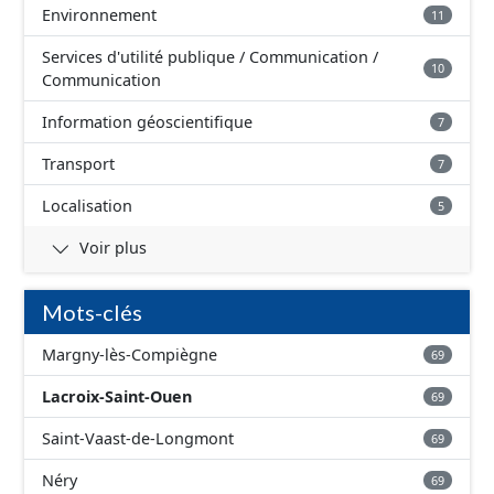
Environnement
11
Services d'utilité publique / Communication /
10
Communication
Information géoscientifique
7
Transport
7
Localisation
5
Voir plus
Mots-clés
Margny-lès-Compiègne
69
Lacroix-Saint-Ouen
69
Saint-Vaast-de-Longmont
69
Néry
69