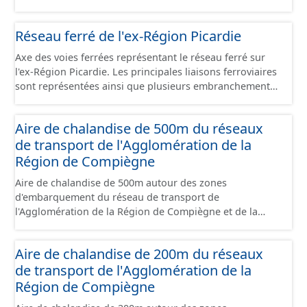
foncier économique. Il est constitué d'un ensemble de
papiers font foi et sont opposables d'un point de vue
portions de terrain incluses dans un site économique et
juridique.
Réseau ferré de l'ex-Région Picardie
faisant l’objet d’un regroupement suivant leur état
d’occupation, leur stade de commercialisation, leur
Axe des voies ferrées représentant le réseau ferré sur
stade d’aménagement et la nature de leur maîtrise
l'ex-Région Picardie. Les principales liaisons ferroviaires
foncière. Il s'appuie globalement sur la limite de parcelle
sont représentées ainsi que plusieurs embranchements
cadastrale mais peut également la subdiviser s'il
particuliers permettant de desservir notamment de
provient d'un plan d'aménagement par lots qui précède
grandes zones d'activité. Certaines voies représentées
un remembrement cadastral. Ces terrains sont
Aire de chalandise de 500m du réseaux
sont désaffectées mais sont toujours physiquement
principalement à usage d'activités économiques mais ce
de transport de l'Agglomération de la
présentes sur le terrain.
jeu de données contient également les terrains avec
Région de Compiègne
d'autres usages situés dans ces sites (équipement,
divers, ...). Ce lot est constitué conformément aux
Aire de chalandise de 500m autour des zones
prescriptions du standard CNIG Sites Economiques.
d'embarquement du réseau de transport de
l'Agglomération de la Région de Compiègne et de la
Basse Automne.
Aire de chalandise de 200m du réseaux
de transport de l'Agglomération de la
Région de Compiègne