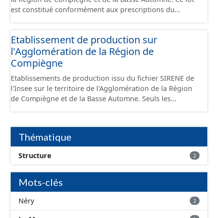
est constitué conformément aux prescriptions du
standard CNIG Sites Économiques et fourni au format
GeoPackage et GeoJson.
Etablissement de production sur
l'Agglomération de la Région de
Compiègne
Etablissements de production issu du fichier SIRENE de
l'Insee sur le territoire de l'Agglomération de la Région
de Compiègne et de la Basse Automne. Seuls les
établissements situés à l'intérieur d'un site économique
sont téléchargeables au format GeoPackage et GeoJson
et structurés conformément aux prescriptions du
Thématique
standard CNIG Sites Economiques. Ce lot ne contient pas
la référence aux terrains à vocation économique à ce
Structure
2
jour. Il est filtré au-delà des prescriptions du CNIG se
limitant aux SCI.
Mots-clés
Néry
2