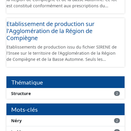
est constitué conformément aux prescriptions du
standard CNIG Sites Économiques et fourni au format
GeoPackage et GeoJson.
Etablissement de production sur
l'Agglomération de la Région de
Compiègne
Etablissements de production issu du fichier SIRENE de
l'Insee sur le territoire de l'Agglomération de la Région
de Compiègne et de la Basse Automne. Seuls les
établissements situés à l'intérieur d'un site économique
sont téléchargeables au format GeoPackage et GeoJson
et structurés conformément aux prescriptions du
Thématique
standard CNIG Sites Economiques. Ce lot ne contient pas
la référence aux terrains à vocation économique à ce
Structure
2
jour. Il est filtré au-delà des prescriptions du CNIG se
limitant aux SCI.
Mots-clés
Néry
2