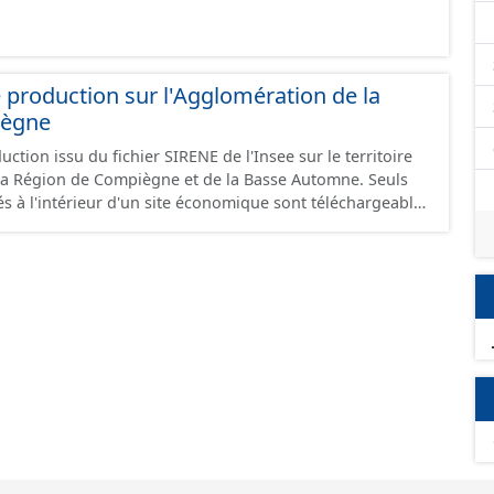
.
 production sur l'Agglomération de la
iègne
ction issu du fichier SIRENE de l'Insee sur le territoire
a Région de Compiègne et de la Basse Automne. Seuls
és à l'intérieur d'un site économique sont téléchargeables
et GeoJson et structurés conformément aux
ard CNIG Sites Economiques. Ce lot ne contient pas la
à vocation économique à ce jour. Il est filtré au-delà des
e limitant aux SCI.