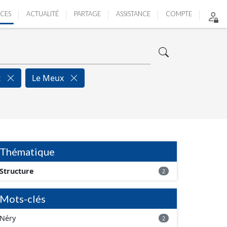
ICES
ACTUALITÉ
PARTAGE
ASSISTANCE
COMPTE
t
Le Meux
Thématique
Structure
2
Mots-clés
Néry
2