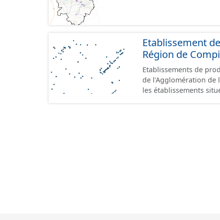
GeoPackage et GeoJson
Etablissement de
Région de Comp
Etablissements de produ
de l'Agglomération de l
les établissements situ
au format GeoPackage 
prescriptions du stand
référence aux terrains 
prescriptions du CNIG s