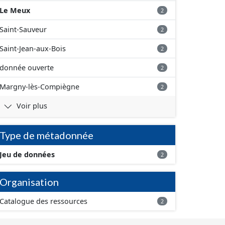
Le Meux
2
Saint-Sauveur
2
Saint-Jean-aux-Bois
2
donnée ouverte
2
Margny-lès-Compiègne
2
Voir plus
Type de métadonnée
Jeu de données
2
Organisation
Catalogue des ressources
2