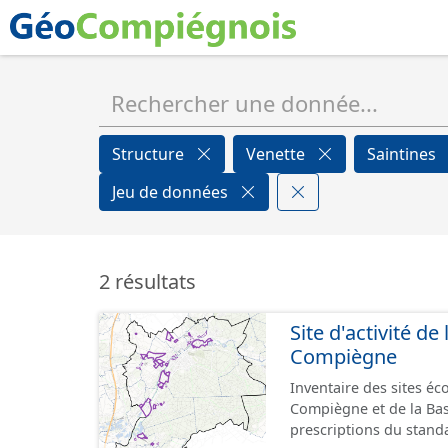
Structure
Venette
Saintines
Jeu de données
2 résultats
Site d'activité d
Compiègne
Inventaire des sites é
Compiègne et de la Ba
prescriptions du stand