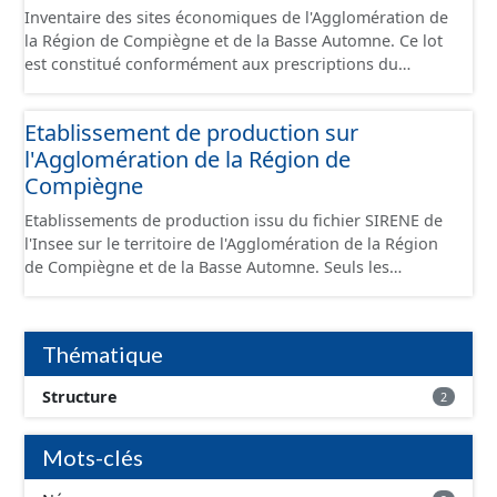
Inventaire des sites économiques de l'Agglomération de
la Région de Compiègne et de la Basse Automne. Ce lot
est constitué conformément aux prescriptions du
standard CNIG Sites Économiques et fourni au format
GeoPackage et GeoJson.
Etablissement de production sur
l'Agglomération de la Région de
Compiègne
Etablissements de production issu du fichier SIRENE de
l'Insee sur le territoire de l'Agglomération de la Région
de Compiègne et de la Basse Automne. Seuls les
établissements situés à l'intérieur d'un site économique
sont téléchargeables au format GeoPackage et GeoJson
et structurés conformément aux prescriptions du
Thématique
standard CNIG Sites Economiques. Ce lot ne contient pas
la référence aux terrains à vocation économique à ce
Structure
2
jour. Il est filtré au-delà des prescriptions du CNIG se
limitant aux SCI.
Mots-clés