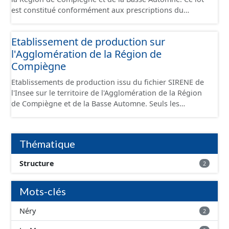
est constitué conformément aux prescriptions du
standard CNIG Sites Économiques et fourni au format
GeoPackage et GeoJson.
Etablissement de production sur
l'Agglomération de la Région de
Compiègne
Etablissements de production issu du fichier SIRENE de
l'Insee sur le territoire de l'Agglomération de la Région
de Compiègne et de la Basse Automne. Seuls les
établissements situés à l'intérieur d'un site économique
sont téléchargeables au format GeoPackage et GeoJson
et structurés conformément aux prescriptions du
Thématique
standard CNIG Sites Economiques. Ce lot ne contient pas
la référence aux terrains à vocation économique à ce
Structure
2
jour. Il est filtré au-delà des prescriptions du CNIG se
limitant aux SCI.
Mots-clés
Néry
2