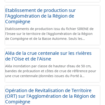
standard CNIG Sites Économiques et fourni au format
GeoPackage et GeoJson.
Etablissement de production sur
l'Agglomération de la Région de
Compiègne
Etablissements de production issu du fichier SIRENE de
l'Insee sur le territoire de l'Agglomération de la Région
de Compiègne et de la Basse Automne. Seuls les
établissements situés à l'intérieur d'un site économique
sont téléchargeables au format GeoPackage et GeoJson
Aléa de la crue centenale sur les rivières
et structurés conformément aux prescriptions du
de l'Oise et de l'Aisne
standard CNIG Sites Economiques. Ce lot ne contient pas
la référence aux terrains à vocation économique à ce
Aléa inondation par classe de hauteur d'eau de 50 cm,
jour. Il est filtré au-delà des prescriptions du CNIG se
bandes de précaution et côtes de crue de référence pour
limitant aux SCI.
une crue centennale (données issues du Porté à
Connaissance 2025) découpés sur le territoire des
communes du Grand Compiégnois.
Opération de Revitalisation de Territoire
(ORT) sur l'Agglomération de la Région de
Compiègne