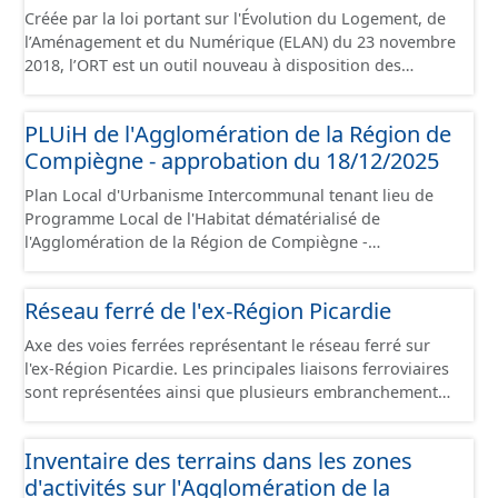
Créée par la loi portant sur l'Évolution du Logement, de
l’Aménagement et du Numérique (ELAN) du 23 novembre
2018, l’ORT est un outil nouveau à disposition des
collectivités locales pour porter et mettre en œuvre un
projet de territoire dans les domaines urbain,
PLUiH de l'Agglomération de la Région de
économique et social, pour lutter prioritairement contre
Compiègne - approbation du 18/12/2025
la dévitalisation des centres-villes. L’ORT vise une
requalification d’ensemble d’un centre-ville dont elle
Plan Local d'Urbanisme Intercommunal tenant lieu de
facilite la rénovation du parc de logements, de locaux
Programme Local de l'Habitat dématérialisé de
commerciaux et artisanaux, et plus globalement le tissu
l'Agglomération de la Région de Compiègne -
urbain, pour créer un cadre de vie attractif propice au
approbation du 18/12/2025. Ce lot informe du droit à
développement à long terme du territoire. Ce jeu de
bâtir sur les communes de l'Agglomération de la Région
données contient le périmètre sur l'Agglomération de la
Réseau ferré de l'ex-Région Picardie
de Compiègne et de la Basse Automne. Ce PLUiH est
Région de Compiègne, situé sur les communes de
numérisé conformément aux prescriptions nationales
Compiègne, de Margny-lès-Compiègne et de Venette.
Axe des voies ferrées représentant le réseau ferré sur
du CNIG et contient les pièces administratives, le rapport
l'ex-Région Picardie. Les principales liaisons ferroviaires
de présentation, le PADD, les règlements écrits et
sont représentées ainsi que plusieurs embranchements
graphiques, les annexes, les OAP et les données
particuliers permettant de desservir notamment de
géographiques. Malgré l'attention portée à la création
grandes zones d'activité. Certaines voies représentées
de ces données, il est rappelé que seuls les documents
Inventaire des terrains dans les zones
sont désaffectées mais sont toujours physiquement
papiers font foi et sont opposables d'un point de vue
d'activités sur l'Agglomération de la
présentes sur le terrain.