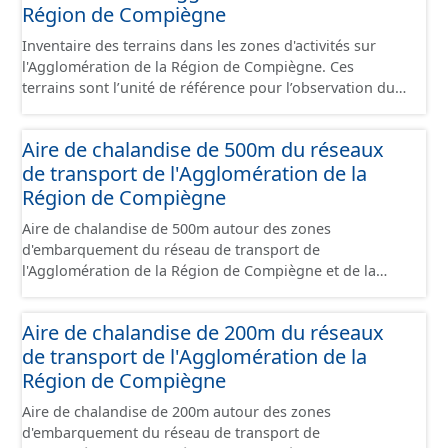
juridique.
Région de Compiègne
Inventaire des terrains dans les zones d'activités sur
l'Agglomération de la Région de Compiègne. Ces
terrains sont l’unité de référence pour l’observation du
foncier économique. Il est constitué d'un ensemble de
portions de terrain incluses dans un site économique et
Aire de chalandise de 500m du réseaux
faisant l’objet d’un regroupement suivant leur état
de transport de l'Agglomération de la
d’occupation, leur stade de commercialisation, leur
stade d’aménagement et la nature de leur maîtrise
Région de Compiègne
foncière. Il s'appuie globalement sur la limite de parcelle
Aire de chalandise de 500m autour des zones
cadastrale mais peut également la subdiviser s'il
d'embarquement du réseau de transport de
provient d'un plan d'aménagement par lots qui précède
l'Agglomération de la Région de Compiègne et de la
un remembrement cadastral. Ces terrains sont
Basse Automne.
principalement à usage d'activités économiques mais ce
jeu de données contient également les terrains avec
Aire de chalandise de 200m du réseaux
d'autres usages situés dans ces sites (équipement,
de transport de l'Agglomération de la
divers, ...). Ce lot est constitué conformément aux
Région de Compiègne
prescriptions du standard CNIG Sites Economiques.
Aire de chalandise de 200m autour des zones
d'embarquement du réseau de transport de