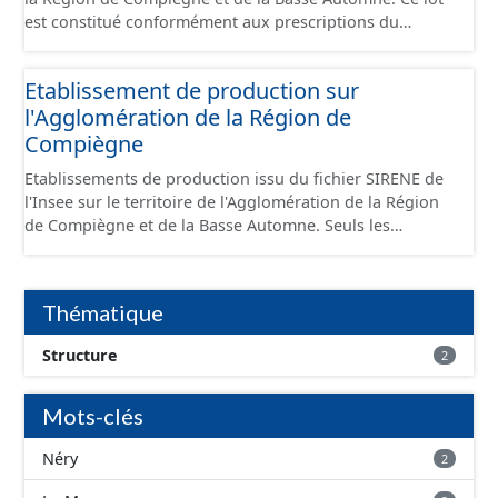
est constitué conformément aux prescriptions du
standard CNIG Sites Économiques et fourni au format
GeoPackage et GeoJson.
Etablissement de production sur
l'Agglomération de la Région de
Compiègne
Etablissements de production issu du fichier SIRENE de
l'Insee sur le territoire de l'Agglomération de la Région
de Compiègne et de la Basse Automne. Seuls les
établissements situés à l'intérieur d'un site économique
sont téléchargeables au format GeoPackage et GeoJson
et structurés conformément aux prescriptions du
Thématique
standard CNIG Sites Economiques. Ce lot ne contient pas
la référence aux terrains à vocation économique à ce
Structure
2
jour. Il est filtré au-delà des prescriptions du CNIG se
limitant aux SCI.
Mots-clés
Néry
2