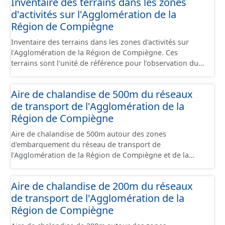
Inventaire des terrains dans les zones
sont désaffectées mais sont toujours physiquement
papiers font foi et sont opposables d'un point de vue
d'activités sur l'Agglomération de la
présentes sur le terrain.
juridique.
Région de Compiègne
Inventaire des terrains dans les zones d'activités sur
l'Agglomération de la Région de Compiègne. Ces
terrains sont l’unité de référence pour l’observation du
foncier économique. Il est constitué d'un ensemble de
portions de terrain incluses dans un site économique et
Aire de chalandise de 500m du réseaux
faisant l’objet d’un regroupement suivant leur état
de transport de l'Agglomération de la
d’occupation, leur stade de commercialisation, leur
stade d’aménagement et la nature de leur maîtrise
Région de Compiègne
foncière. Il s'appuie globalement sur la limite de parcelle
Aire de chalandise de 500m autour des zones
cadastrale mais peut également la subdiviser s'il
d'embarquement du réseau de transport de
provient d'un plan d'aménagement par lots qui précède
l'Agglomération de la Région de Compiègne et de la
un remembrement cadastral. Ces terrains sont
Basse Automne.
principalement à usage d'activités économiques mais ce
jeu de données contient également les terrains avec
Aire de chalandise de 200m du réseaux
d'autres usages situés dans ces sites (équipement,
de transport de l'Agglomération de la
divers, ...). Ce lot est constitué conformément aux
Région de Compiègne
prescriptions du standard CNIG Sites Economiques.