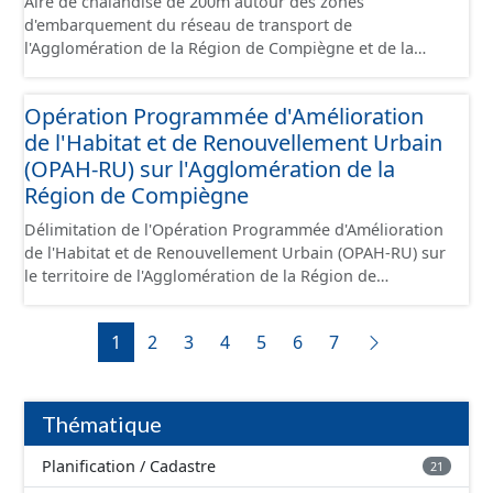
Aire de chalandise de 200m autour des zones
d'embarquement du réseau de transport de
l'Agglomération de la Région de Compiègne et de la
Basse Automne.
Opération Programmée d'Amélioration
de l'Habitat et de Renouvellement Urbain
(OPAH-RU) sur l'Agglomération de la
Région de Compiègne
Délimitation de l'Opération Programmée d'Amélioration
de l'Habitat et de Renouvellement Urbain (OPAH-RU) sur
le territoire de l'Agglomération de la Région de
Compiègne et de la Basse Automne, localisée sur les
communes de Compiègne et de Margny-lès-Compiègne.
1
2
3
4
5
6
7
Cette OPAH est opérationnelle jusqu'en juillet 2026 et
elle ne sera pas renouvelée au-delà de cette date.
Thématique
Planification / Cadastre
21