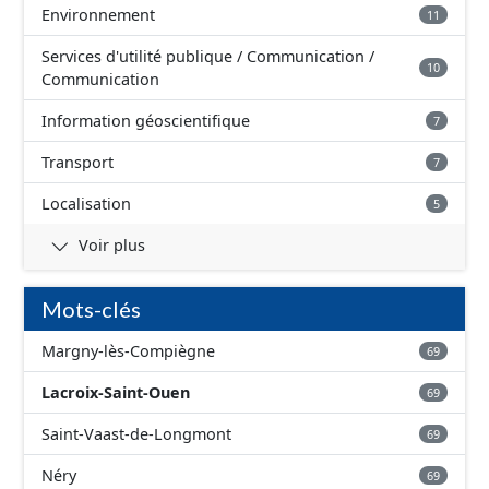
Environnement
11
Services d'utilité publique / Communication /
10
Communication
Information géoscientifique
7
Transport
7
Localisation
5
Voir plus
Mots-clés
Margny-lès-Compiègne
69
Lacroix-Saint-Ouen
69
Saint-Vaast-de-Longmont
69
Néry
69