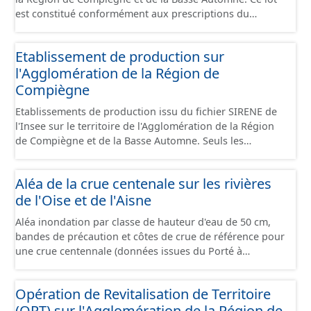
est constitué conformément aux prescriptions du
standard CNIG Sites Économiques et fourni au format
GeoPackage et GeoJson.
Etablissement de production sur
l'Agglomération de la Région de
Compiègne
Etablissements de production issu du fichier SIRENE de
l'Insee sur le territoire de l'Agglomération de la Région
de Compiègne et de la Basse Automne. Seuls les
établissements situés à l'intérieur d'un site économique
sont téléchargeables au format GeoPackage et GeoJson
Aléa de la crue centenale sur les rivières
et structurés conformément aux prescriptions du
de l'Oise et de l'Aisne
standard CNIG Sites Economiques. Ce lot ne contient pas
la référence aux terrains à vocation économique à ce
Aléa inondation par classe de hauteur d'eau de 50 cm,
jour. Il est filtré au-delà des prescriptions du CNIG se
bandes de précaution et côtes de crue de référence pour
limitant aux SCI.
une crue centennale (données issues du Porté à
Connaissance 2025) découpés sur le territoire des
communes du Grand Compiégnois.
Opération de Revitalisation de Territoire
(ORT) sur l'Agglomération de la Région de