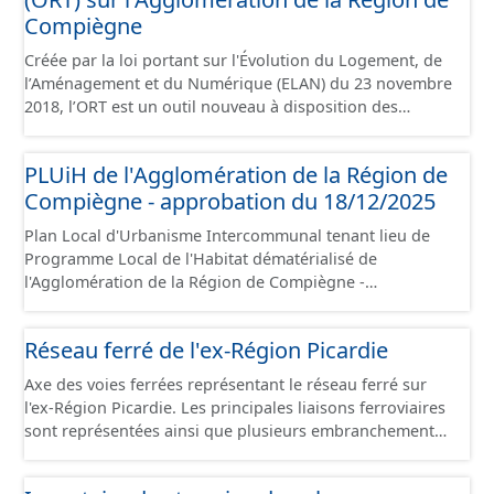
Compiègne
Créée par la loi portant sur l'Évolution du Logement, de
l’Aménagement et du Numérique (ELAN) du 23 novembre
2018, l’ORT est un outil nouveau à disposition des
collectivités locales pour porter et mettre en œuvre un
projet de territoire dans les domaines urbain,
PLUiH de l'Agglomération de la Région de
économique et social, pour lutter prioritairement contre
Compiègne - approbation du 18/12/2025
la dévitalisation des centres-villes. L’ORT vise une
requalification d’ensemble d’un centre-ville dont elle
Plan Local d'Urbanisme Intercommunal tenant lieu de
facilite la rénovation du parc de logements, de locaux
Programme Local de l'Habitat dématérialisé de
commerciaux et artisanaux, et plus globalement le tissu
l'Agglomération de la Région de Compiègne -
urbain, pour créer un cadre de vie attractif propice au
approbation du 18/12/2025. Ce lot informe du droit à
développement à long terme du territoire. Ce jeu de
bâtir sur les communes de l'Agglomération de la Région
données contient le périmètre sur l'Agglomération de la
Réseau ferré de l'ex-Région Picardie
de Compiègne et de la Basse Automne. Ce PLUiH est
Région de Compiègne, situé sur les communes de
numérisé conformément aux prescriptions nationales
Compiègne, de Margny-lès-Compiègne et de Venette.
Axe des voies ferrées représentant le réseau ferré sur
du CNIG et contient les pièces administratives, le rapport
l'ex-Région Picardie. Les principales liaisons ferroviaires
de présentation, le PADD, les règlements écrits et
sont représentées ainsi que plusieurs embranchements
graphiques, les annexes, les OAP et les données
particuliers permettant de desservir notamment de
géographiques. Malgré l'attention portée à la création
grandes zones d'activité. Certaines voies représentées
de ces données, il est rappelé que seuls les documents