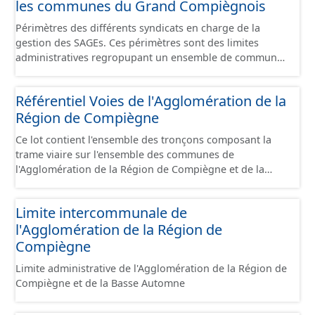
les communes du Grand Compiègnois
Périmètres des différents syndicats en charge de la
gestion des SAGEs. Ces périmètres sont des limites
administratives regropupant un ensemble de communes
et ils diffèrent des périmètres des bassins versants de ce
même SAGEs. Les compétences des syndicats sont
Référentiel Voies de l'Agglomération de la
diverses : - SAGE, - GEMA (Gestion des Milieux
Région de Compiègne
Aquatiques) - Ruissellement. Le ou les périmètres du
syndicat de la Brêche n'est pas inclus dans ce jeu de
Ce lot contient l'ensemble des tronçons composant la
données.
trame viaire sur l'ensemble des communes de
l'Agglomération de la Région de Compiègne et de la
Basse Automne sous la forme de lignes. Un tronçon est
un élément constitutif de la trame viaire. Un tronçon
Limite intercommunale de
peut-être nommé ou non par un libellé de voie. Un
l'Agglomération de la Région de
tronçon appartient à une ou deux communes. Un
tronçon représente, le plus souvent, le centre de la
Compiègne
chaussée. Les tronçons de voies sont topologiques : les
Limite administrative de l'Agglomération de la Région de
extrémités d’un tronçon correspondent à des
Compiègne et de la Basse Automne
intersections ou des jonctions, sauf dans le cas d'un
chevauchement (cf paragraphe suivant). Les tronçons