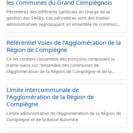
les communes du Grand Compiègnois
Périmètres des différents syndicats en charge de la
gestion des SAGEs. Ces périmètres sont des limites
administratives regropupant un ensemble de communes
et ils diffèrent des périmètres des bassins versants de ce
même SAGEs. Les compétences des syndicats sont
Référentiel Voies de l'Agglomération de la
diverses : - SAGE, - GEMA (Gestion des Milieux
Région de Compiègne
Aquatiques) - Ruissellement. Le ou les périmètres du
syndicat de la Brêche n'est pas inclus dans ce jeu de
Ce lot contient l'ensemble des tronçons composant la
données.
trame viaire sur l'ensemble des communes de
l'Agglomération de la Région de Compiègne et de la
Basse Automne sous la forme de lignes. Un tronçon est
un élément constitutif de la trame viaire. Un tronçon
Limite intercommunale de
peut-être nommé ou non par un libellé de voie. Un
l'Agglomération de la Région de
tronçon appartient à une ou deux communes. Un
tronçon représente, le plus souvent, le centre de la
Compiègne
chaussée. Les tronçons de voies sont topologiques : les
Limite administrative de l'Agglomération de la Région de
extrémités d’un tronçon correspondent à des
Compiègne et de la Basse Automne
intersections ou des jonctions, sauf dans le cas d'un
chevauchement (cf paragraphe suivant). Les tronçons