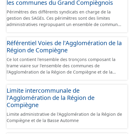
les communes du Grand Compiègnois
Périmètres des différents syndicats en charge de la
gestion des SAGEs. Ces périmètres sont des limites
administratives regropupant un ensemble de communes
et ils diffèrent des périmètres des bassins versants de ce
même SAGEs. Les compétences des syndicats sont
Référentiel Voies de l'Agglomération de la
diverses : - SAGE, - GEMA (Gestion des Milieux
Région de Compiègne
Aquatiques) - Ruissellement. Le ou les périmètres du
syndicat de la Brêche n'est pas inclus dans ce jeu de
Ce lot contient l'ensemble des tronçons composant la
données.
trame viaire sur l'ensemble des communes de
l'Agglomération de la Région de Compiègne et de la
Basse Automne sous la forme de lignes. Un tronçon est
un élément constitutif de la trame viaire. Un tronçon
Limite intercommunale de
peut-être nommé ou non par un libellé de voie. Un
l'Agglomération de la Région de
tronçon appartient à une ou deux communes. Un
tronçon représente, le plus souvent, le centre de la
Compiègne
chaussée. Les tronçons de voies sont topologiques : les
Limite administrative de l'Agglomération de la Région de
extrémités d’un tronçon correspondent à des
Compiègne et de la Basse Automne
intersections ou des jonctions, sauf dans le cas d'un
chevauchement (cf paragraphe suivant). Les tronçons