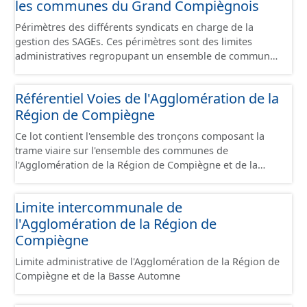
les communes du Grand Compiègnois
Périmètres des différents syndicats en charge de la
gestion des SAGEs. Ces périmètres sont des limites
administratives regropupant un ensemble de communes
et ils diffèrent des périmètres des bassins versants de ce
même SAGEs. Les compétences des syndicats sont
Référentiel Voies de l'Agglomération de la
diverses : - SAGE, - GEMA (Gestion des Milieux
Région de Compiègne
Aquatiques) - Ruissellement. Le ou les périmètres du
syndicat de la Brêche n'est pas inclus dans ce jeu de
Ce lot contient l'ensemble des tronçons composant la
données.
trame viaire sur l'ensemble des communes de
l'Agglomération de la Région de Compiègne et de la
Basse Automne sous la forme de lignes. Un tronçon est
un élément constitutif de la trame viaire. Un tronçon
Limite intercommunale de
peut-être nommé ou non par un libellé de voie. Un
l'Agglomération de la Région de
tronçon appartient à une ou deux communes. Un
tronçon représente, le plus souvent, le centre de la
Compiègne
chaussée. Les tronçons de voies sont topologiques : les
Limite administrative de l'Agglomération de la Région de
extrémités d’un tronçon correspondent à des
Compiègne et de la Basse Automne
intersections ou des jonctions, sauf dans le cas d'un
chevauchement (cf paragraphe suivant). Les tronçons