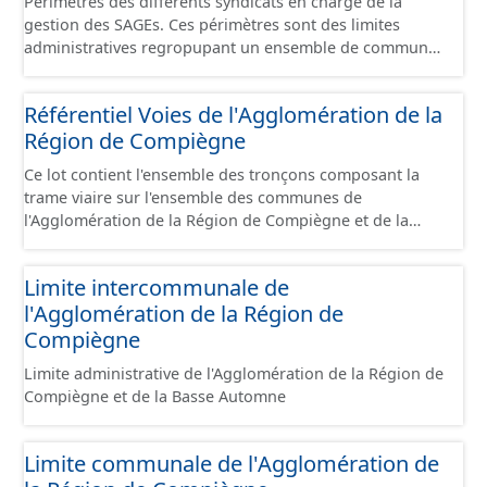
Périmètres des différents syndicats en charge de la
gestion des SAGEs. Ces périmètres sont des limites
administratives regropupant un ensemble de communes
et ils diffèrent des périmètres des bassins versants de ce
même SAGEs. Les compétences des syndicats sont
Référentiel Voies de l'Agglomération de la
diverses : - SAGE, - GEMA (Gestion des Milieux
Région de Compiègne
Aquatiques) - Ruissellement. Le ou les périmètres du
syndicat de la Brêche n'est pas inclus dans ce jeu de
Ce lot contient l'ensemble des tronçons composant la
données.
trame viaire sur l'ensemble des communes de
l'Agglomération de la Région de Compiègne et de la
Basse Automne sous la forme de lignes. Un tronçon est
un élément constitutif de la trame viaire. Un tronçon
Limite intercommunale de
peut-être nommé ou non par un libellé de voie. Un
l'Agglomération de la Région de
tronçon appartient à une ou deux communes. Un
tronçon représente, le plus souvent, le centre de la
Compiègne
chaussée. Les tronçons de voies sont topologiques : les
Limite administrative de l'Agglomération de la Région de
extrémités d’un tronçon correspondent à des
Compiègne et de la Basse Automne
intersections ou des jonctions, sauf dans le cas d'un
chevauchement (cf paragraphe suivant). Les tronçons
gèrent les cas de chevauchement grâce à l'attribut «
Limite communale de l'Agglomération de
Franchissement ». Dans le cas d'un pont (franchissement