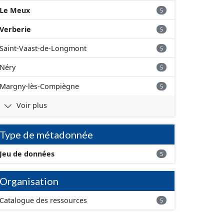
Le Meux
5
Verberie
5
Saint-Vaast-de-Longmont
5
Néry
5
Margny-lès-Compiègne
5
Voir plus
Type de métadonnée
Jeu de données
5
Organisation
Catalogue des ressources
5