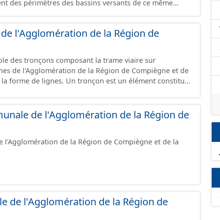
ent des périmètres des bassins versants de ce même
cats sont diverses : - SAGE, - GEMA (Gestion
ou les périmètres du syndicat de la
 de l'Agglomération de la Région de
s dans ce jeu de données.
mble des tronçons composant la trame viaire sur
es de l'Agglomération de la Région de Compiègne et de
Un tronçon est un élément constitutif
 tronçon peut-être nommé ou non par un libellé de voie.
 à une ou deux communes. Un tronçon représente, le
onçons de voies sont topologiques
unale de l'Agglomération de la Région de
tronçon correspondent à des intersections ou des
cas d'un chevauchement (cf paragraphe suivant). Les
de l'Agglomération de la Région de Compiègne et de la
s de chevauchement grâce à l'attribut « Franchissement ».
franchissement d’un tronçon routier ou ferré) : les
 commence à une intersection
ermine à une autre intersection ou une autre jonction
onction délimite : - un
ation de la voie représentée ; - un changement de code
 de l'Agglomération de la Région de
ent du mode de circulation (automobile ou modes doux) ;
ulation (nombre de voies, ...) ; - un changement de