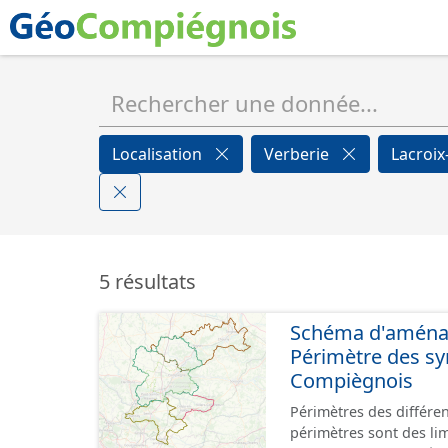
Localisation
Verberie
Lacroi
5 résultats
Schéma d'aménage
Périmètre des s
Compiègnois
Périmètres des différe
périmètres sont des li