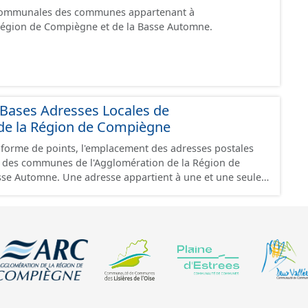
tionnaire ; - un changement de commune ; - une
 communales des communes appartenant à
nçon situé au même niveau. L'ensemble des modes
 Région de Compiègne et de la Basse Automne.
, chemin, piste cyclables, ...) ainsi que les modes doux
onçons (escalier, voie piétonne spécifique...).
Bases Adresses Locales de
 de la Région de Compiègne
a forme de points, l'emplacement des adresses postales
 des communes de l'Agglomération de la Région de
ppartient à une et une seule
rtient à une et une seule commune. Une adresse se situe
commune de la voie à laquelle elle appartient. Certaines
euvent néanmoins exister. Une adresse est unique. Dans
une adresse se situe dans la parcelle cadastrale
nt l’entrée du bâtiment concerné (quand cette
. A défaut de connaître l’entrée, l’adresse est placée sur
ante et positionnée en cohérence avec les adresses
ment. Certaines positions peuvent être localisées à la