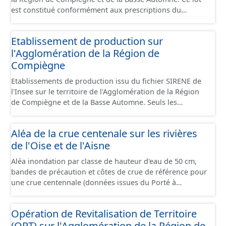
est constitué conformément aux prescriptions du
standard CNIG Sites Économiques et fourni au format
GeoPackage et GeoJson.
Etablissement de production sur
l'Agglomération de la Région de
Compiègne
Etablissements de production issu du fichier SIRENE de
l'Insee sur le territoire de l'Agglomération de la Région
de Compiègne et de la Basse Automne. Seuls les
établissements situés à l'intérieur d'un site économique
sont téléchargeables au format GeoPackage et GeoJson
Aléa de la crue centenale sur les rivières
et structurés conformément aux prescriptions du
de l'Oise et de l'Aisne
standard CNIG Sites Economiques. Ce lot ne contient pas
la référence aux terrains à vocation économique à ce
Aléa inondation par classe de hauteur d'eau de 50 cm,
jour. Il est filtré au-delà des prescriptions du CNIG se
bandes de précaution et côtes de crue de référence pour
limitant aux SCI.
une crue centennale (données issues du Porté à
Connaissance 2025) découpés sur le territoire des
communes du Grand Compiégnois.
Opération de Revitalisation de Territoire
(ORT) sur l'Agglomération de la Région de