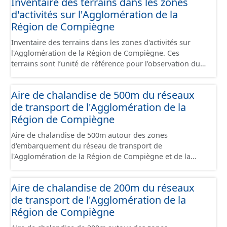
Inventaire des terrains dans les zones
sont désaffectées mais sont toujours physiquement
papiers font foi et sont opposables d'un point de vue
d'activités sur l'Agglomération de la
présentes sur le terrain.
juridique.
Région de Compiègne
Inventaire des terrains dans les zones d'activités sur
l'Agglomération de la Région de Compiègne. Ces
terrains sont l’unité de référence pour l’observation du
foncier économique. Il est constitué d'un ensemble de
portions de terrain incluses dans un site économique et
Aire de chalandise de 500m du réseaux
faisant l’objet d’un regroupement suivant leur état
de transport de l'Agglomération de la
d’occupation, leur stade de commercialisation, leur
stade d’aménagement et la nature de leur maîtrise
Région de Compiègne
foncière. Il s'appuie globalement sur la limite de parcelle
Aire de chalandise de 500m autour des zones
cadastrale mais peut également la subdiviser s'il
d'embarquement du réseau de transport de
provient d'un plan d'aménagement par lots qui précède
l'Agglomération de la Région de Compiègne et de la
un remembrement cadastral. Ces terrains sont
Basse Automne.
principalement à usage d'activités économiques mais ce
jeu de données contient également les terrains avec
Aire de chalandise de 200m du réseaux
d'autres usages situés dans ces sites (équipement,
de transport de l'Agglomération de la
divers, ...). Ce lot est constitué conformément aux
Région de Compiègne
prescriptions du standard CNIG Sites Economiques.