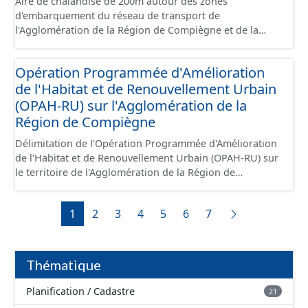
Aire de chalandise de 200m autour des zones
d'embarquement du réseau de transport de
l'Agglomération de la Région de Compiègne et de la
Basse Automne.
Opération Programmée d'Amélioration
de l'Habitat et de Renouvellement Urbain
(OPAH-RU) sur l'Agglomération de la
Région de Compiègne
Délimitation de l'Opération Programmée d'Amélioration
de l'Habitat et de Renouvellement Urbain (OPAH-RU) sur
le territoire de l'Agglomération de la Région de
Compiègne et de la Basse Automne, localisée sur les
communes de Compiègne et de Margny-lès-Compiègne.
1
2
3
4
5
6
7
Cette OPAH est opérationnelle jusqu'en juillet 2026 et
elle ne sera pas renouvelée au-delà de cette date.
Thématique
Planification / Cadastre
21