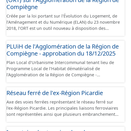
Compiègne
Créée par la loi portant sur l'Évolution du Logement, de
l’Aménagement et du Numérique (ELAN) du 23 novembre
2018, l’ORT est un outil nouveau à disposition des
collectivités locales pour porter et mettre en œuvre un
projet de territoire dans les domaines urbain,
PLUiH de l'Agglomération de la Région de
économique et social, pour lutter prioritairement contre
Compiègne - approbation du 18/12/2025
la dévitalisation des centres-villes. L’ORT vise une
requalification d’ensemble d’un centre-ville dont elle
Plan Local d'Urbanisme Intercommunal tenant lieu de
facilite la rénovation du parc de logements, de locaux
Programme Local de l'Habitat dématérialisé de
commerciaux et artisanaux, et plus globalement le tissu
l'Agglomération de la Région de Compiègne -
urbain, pour créer un cadre de vie attractif propice au
approbation du 18/12/2025. Ce lot informe du droit à
développement à long terme du territoire. Ce jeu de
bâtir sur les communes de l'Agglomération de la Région
données contient le périmètre sur l'Agglomération de la
Réseau ferré de l'ex-Région Picardie
de Compiègne et de la Basse Automne. Ce PLUiH est
Région de Compiègne, situé sur les communes de
numérisé conformément aux prescriptions nationales
Compiègne, de Margny-lès-Compiègne et de Venette.
Axe des voies ferrées représentant le réseau ferré sur
du CNIG et contient les pièces administratives, le rapport
l'ex-Région Picardie. Les principales liaisons ferroviaires
de présentation, le PADD, les règlements écrits et
sont représentées ainsi que plusieurs embranchements
graphiques, les annexes, les OAP et les données
particuliers permettant de desservir notamment de
géographiques. Malgré l'attention portée à la création
grandes zones d'activité. Certaines voies représentées
de ces données, il est rappelé que seuls les documents