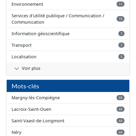
Environnement
11
Services d'utilité publique / Communication /
10
Communication
Information géoscientifique
7
Transport
7
Localisation
5
Voir plus
Mots-clés
Margny-lès-Compiègne
69
Lacroix-Saint-Ouen
69
Saint-Vaast-de-Longmont
69
Néry
69