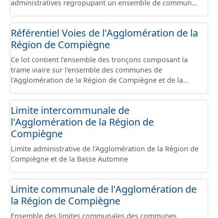
administratives regropupant un ensemble de communes
et ils diffèrent des périmètres des bassins versants de ce
même SAGEs. Les compétences des syndicats sont
Référentiel Voies de l'Agglomération de la
diverses : - SAGE, - GEMA (Gestion des Milieux
Région de Compiègne
Aquatiques) - Ruissellement. Le ou les périmètres du
syndicat de la Brêche n'est pas inclus dans ce jeu de
Ce lot contient l'ensemble des tronçons composant la
données.
trame viaire sur l'ensemble des communes de
l'Agglomération de la Région de Compiègne et de la
Basse Automne sous la forme de lignes. Un tronçon est
un élément constitutif de la trame viaire. Un tronçon
Limite intercommunale de
peut-être nommé ou non par un libellé de voie. Un
l'Agglomération de la Région de
tronçon appartient à une ou deux communes. Un
tronçon représente, le plus souvent, le centre de la
Compiègne
chaussée. Les tronçons de voies sont topologiques : les
Limite administrative de l'Agglomération de la Région de
extrémités d’un tronçon correspondent à des
Compiègne et de la Basse Automne
intersections ou des jonctions, sauf dans le cas d'un
chevauchement (cf paragraphe suivant). Les tronçons
gèrent les cas de chevauchement grâce à l'attribut «
Limite communale de l'Agglomération de
Franchissement ». Dans le cas d'un pont (franchissement
la Région de Compiègne
d’un tronçon routier ou ferré) : les tronçons se croisent
sans se couper. Un tronçon commence à une
Ensemble des limites communales des communes