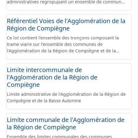
administratives regropupant un ensemble de communes
et ils diffèrent des périmètres des bassins versants de ce
même SAGEs. Les compétences des syndicats sont
Référentiel Voies de l'Agglomération de la
diverses : - SAGE, - GEMA (Gestion des Milieux
Région de Compiègne
Aquatiques) - Ruissellement. Le ou les périmètres du
syndicat de la Brêche n'est pas inclus dans ce jeu de
Ce lot contient l'ensemble des tronçons composant la
données.
trame viaire sur l'ensemble des communes de
l'Agglomération de la Région de Compiègne et de la
Basse Automne sous la forme de lignes. Un tronçon est
un élément constitutif de la trame viaire. Un tronçon
Limite intercommunale de
peut-être nommé ou non par un libellé de voie. Un
l'Agglomération de la Région de
tronçon appartient à une ou deux communes. Un
tronçon représente, le plus souvent, le centre de la
Compiègne
chaussée. Les tronçons de voies sont topologiques : les
Limite administrative de l'Agglomération de la Région de
extrémités d’un tronçon correspondent à des
Compiègne et de la Basse Automne
intersections ou des jonctions, sauf dans le cas d'un
chevauchement (cf paragraphe suivant). Les tronçons
gèrent les cas de chevauchement grâce à l'attribut «
Limite communale de l'Agglomération de
Franchissement ». Dans le cas d'un pont (franchissement
la Région de Compiègne
d’un tronçon routier ou ferré) : les tronçons se croisent
sans se couper. Un tronçon commence à une
Ensemble des limites communales des communes