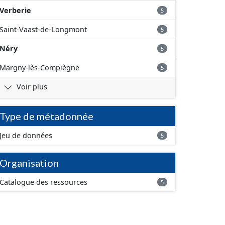
Verberie
5
Saint-Vaast-de-Longmont
5
Néry
5
Margny-lès-Compiègne
5
Voir plus
Type de métadonnée
Jeu de données
5
Organisation
Catalogue des ressources
5