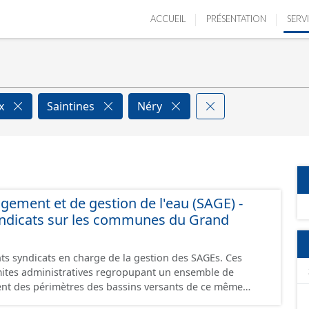
ACCUEIL
PRÉSENTATION
SERV
ux
Saintines
Néry
ment et de gestion de l'eau (SAGE) -
yndicats sur les communes du Grand
nts syndicats en charge de la gestion des SAGEs. Ces
mites administratives regropupant un ensemble de
ent des périmètres des bassins versants de ce même
cats sont diverses : - SAGE, - GEMA (Gestion