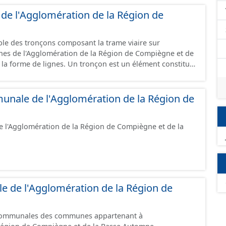
ou les périmètres du syndicat de la
 de l'Agglomération de la Région de
s dans ce jeu de données.
mble des tronçons composant la trame viaire sur
es de l'Agglomération de la Région de Compiègne et de
Un tronçon est un élément constitutif
 tronçon peut-être nommé ou non par un libellé de voie.
 à une ou deux communes. Un tronçon représente, le
onçons de voies sont topologiques
unale de l'Agglomération de la Région de
tronçon correspondent à des intersections ou des
cas d'un chevauchement (cf paragraphe suivant). Les
de l'Agglomération de la Région de Compiègne et de la
s de chevauchement grâce à l'attribut « Franchissement ».
franchissement d’un tronçon routier ou ferré) : les
 commence à une intersection
ermine à une autre intersection ou une autre jonction
onction délimite : - un
ation de la voie représentée ; - un changement de code
 de l'Agglomération de la Région de
ent du mode de circulation (automobile ou modes doux) ;
ulation (nombre de voies, ...) ; - un changement de
tionnaire ; - un changement de commune ; - une
 communales des communes appartenant à
nçon situé au même niveau. L'ensemble des modes