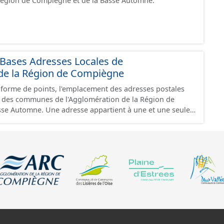
 Région de Compiègne et de la Basse Automne.
, chemin, piste cyclables, ...) ainsi que les modes doux
onçons (escalier, voie piétonne spécifique...).
Bases Adresses Locales de
 de la Région de Compiègne
a forme de points, l'emplacement des adresses postales
 des communes de l'Agglomération de la Région de
ppartient à une et une seule
rtient à une et une seule commune. Une adresse se situe
commune de la voie à laquelle elle appartient. Certaines
euvent néanmoins exister. Une adresse est unique. Dans
une adresse se situe dans la parcelle cadastrale
nt l’entrée du bâtiment concerné (quand cette
. A défaut de connaître l’entrée, l’adresse est placée sur
ante et positionnée en cohérence avec les adresses
ment. Certaines positions peuvent être localisées à la
une déclaration de la commune. Il se peut que des