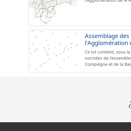
l'Agglomération de la
sont représentés (route
spécifiques reliant 2 tr
Assemblage des 
l'Agglomération
Ce lot contient, sous l
normées de l'ensemble
Compiègne et de la Basse Automne. Une adresse a
voie. Une adresse appa
sur le territoire de la 
particularités locales p
la mesure du possible, 
correspondante et deva
information est connue)
la parcelle correspond
voisines ou sur le bâti
délivrance postale. Malgré l'attention portée à la création de ces données, une
adresse est soumise à 