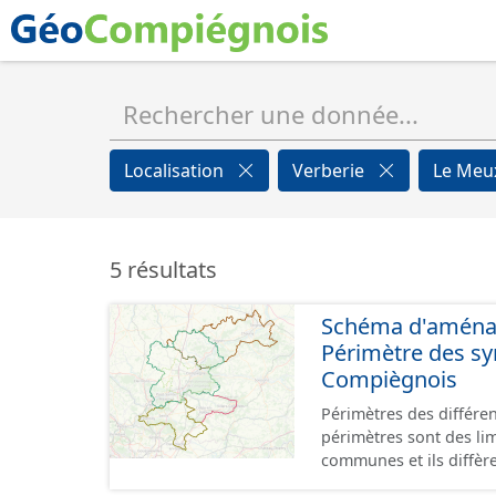
Localisation
Verberie
Le Me
5 résultats
Schéma d'aménage
Périmètre des s
Compiègnois
Périmètres des différe
périmètres sont des li
communes et ils diffèr
SAGEs. Les compétences des syndi