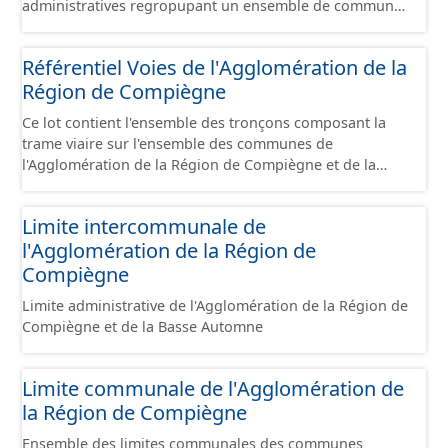
administratives regropupant un ensemble de communes
et ils diffèrent des périmètres des bassins versants de ce
même SAGEs. Les compétences des syndicats sont
Référentiel Voies de l'Agglomération de la
diverses : - SAGE, - GEMA (Gestion des Milieux
Région de Compiègne
Aquatiques) - Ruissellement. Le ou les périmètres du
syndicat de la Brêche n'est pas inclus dans ce jeu de
Ce lot contient l'ensemble des tronçons composant la
données.
trame viaire sur l'ensemble des communes de
l'Agglomération de la Région de Compiègne et de la
Basse Automne sous la forme de lignes. Un tronçon est
un élément constitutif de la trame viaire. Un tronçon
Limite intercommunale de
peut-être nommé ou non par un libellé de voie. Un
l'Agglomération de la Région de
tronçon appartient à une ou deux communes. Un
tronçon représente, le plus souvent, le centre de la
Compiègne
chaussée. Les tronçons de voies sont topologiques : les
Limite administrative de l'Agglomération de la Région de
extrémités d’un tronçon correspondent à des
Compiègne et de la Basse Automne
intersections ou des jonctions, sauf dans le cas d'un
chevauchement (cf paragraphe suivant). Les tronçons
gèrent les cas de chevauchement grâce à l'attribut «
Limite communale de l'Agglomération de
Franchissement ». Dans le cas d'un pont (franchissement
la Région de Compiègne
d’un tronçon routier ou ferré) : les tronçons se croisent
sans se couper. Un tronçon commence à une
Ensemble des limites communales des communes