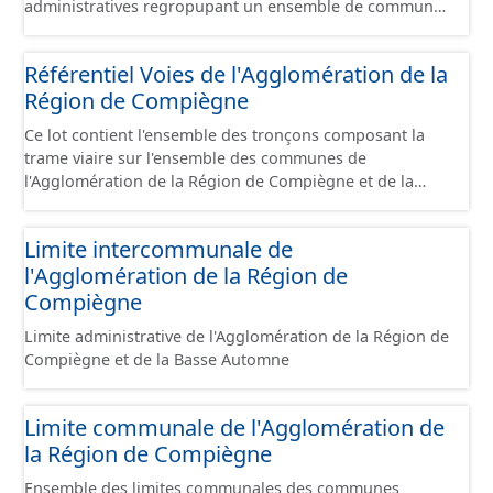
administratives regropupant un ensemble de communes
et ils diffèrent des périmètres des bassins versants de ce
même SAGEs. Les compétences des syndicats sont
Référentiel Voies de l'Agglomération de la
diverses : - SAGE, - GEMA (Gestion des Milieux
Région de Compiègne
Aquatiques) - Ruissellement. Le ou les périmètres du
syndicat de la Brêche n'est pas inclus dans ce jeu de
Ce lot contient l'ensemble des tronçons composant la
données.
trame viaire sur l'ensemble des communes de
l'Agglomération de la Région de Compiègne et de la
Basse Automne sous la forme de lignes. Un tronçon est
un élément constitutif de la trame viaire. Un tronçon
Limite intercommunale de
peut-être nommé ou non par un libellé de voie. Un
l'Agglomération de la Région de
tronçon appartient à une ou deux communes. Un
tronçon représente, le plus souvent, le centre de la
Compiègne
chaussée. Les tronçons de voies sont topologiques : les
Limite administrative de l'Agglomération de la Région de
extrémités d’un tronçon correspondent à des
Compiègne et de la Basse Automne
intersections ou des jonctions, sauf dans le cas d'un
chevauchement (cf paragraphe suivant). Les tronçons
gèrent les cas de chevauchement grâce à l'attribut «
Limite communale de l'Agglomération de
Franchissement ». Dans le cas d'un pont (franchissement
la Région de Compiègne
d’un tronçon routier ou ferré) : les tronçons se croisent
sans se couper. Un tronçon commence à une
Ensemble des limites communales des communes