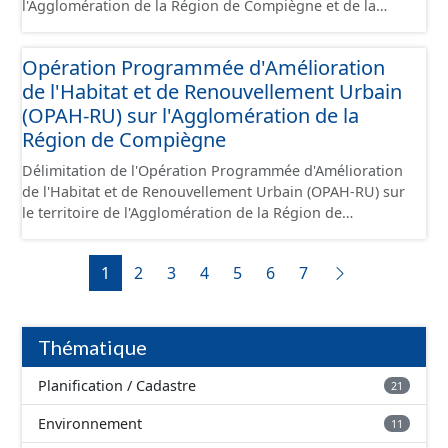
l'Agglomération de la Région de Compiègne et de la
Basse Automne.
Opération Programmée d'Amélioration
de l'Habitat et de Renouvellement Urbain
(OPAH-RU) sur l'Agglomération de la
Région de Compiègne
Délimitation de l'Opération Programmée d'Amélioration
de l'Habitat et de Renouvellement Urbain (OPAH-RU) sur
le territoire de l'Agglomération de la Région de
Compiègne et de la Basse Automne, localisée sur les
communes de Compiègne et de Margny-lès-Compiègne.
1
2
3
4
5
6
7
Cette OPAH est opérationnelle jusqu'en juillet 2026 et
elle ne sera pas renouvelée au-delà de cette date.
Thématique
Planification / Cadastre
21
Environnement
11