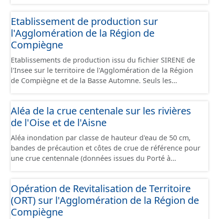
standard CNIG Sites Économiques et fourni au format
GeoPackage et GeoJson.
Etablissement de production sur
l'Agglomération de la Région de
Compiègne
Etablissements de production issu du fichier SIRENE de
l'Insee sur le territoire de l'Agglomération de la Région
de Compiègne et de la Basse Automne. Seuls les
établissements situés à l'intérieur d'un site économique
sont téléchargeables au format GeoPackage et GeoJson
Aléa de la crue centenale sur les rivières
et structurés conformément aux prescriptions du
de l'Oise et de l'Aisne
standard CNIG Sites Economiques. Ce lot ne contient pas
la référence aux terrains à vocation économique à ce
Aléa inondation par classe de hauteur d'eau de 50 cm,
jour. Il est filtré au-delà des prescriptions du CNIG se
bandes de précaution et côtes de crue de référence pour
limitant aux SCI.
une crue centennale (données issues du Porté à
Connaissance 2025) découpés sur le territoire des
communes du Grand Compiégnois.
Opération de Revitalisation de Territoire
(ORT) sur l'Agglomération de la Région de
Compiègne