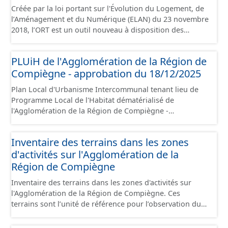
Créée par la loi portant sur l'Évolution du Logement, de
l’Aménagement et du Numérique (ELAN) du 23 novembre
2018, l’ORT est un outil nouveau à disposition des
collectivités locales pour porter et mettre en œuvre un
projet de territoire dans les domaines urbain,
PLUiH de l'Agglomération de la Région de
économique et social, pour lutter prioritairement contre
Compiègne - approbation du 18/12/2025
la dévitalisation des centres-villes. L’ORT vise une
requalification d’ensemble d’un centre-ville dont elle
Plan Local d'Urbanisme Intercommunal tenant lieu de
facilite la rénovation du parc de logements, de locaux
Programme Local de l'Habitat dématérialisé de
commerciaux et artisanaux, et plus globalement le tissu
l'Agglomération de la Région de Compiègne -
urbain, pour créer un cadre de vie attractif propice au
approbation du 18/12/2025. Ce lot informe du droit à
développement à long terme du territoire. Ce jeu de
bâtir sur les communes de l'Agglomération de la Région
données contient le périmètre sur l'Agglomération de la
Inventaire des terrains dans les zones
de Compiègne et de la Basse Automne. Ce PLUiH est
Région de Compiègne, situé sur les communes de
d'activités sur l'Agglomération de la
numérisé conformément aux prescriptions nationales
Compiègne, de Margny-lès-Compiègne et de Venette.
du CNIG et contient les pièces administratives, le rapport
Région de Compiègne
de présentation, le PADD, les règlements écrits et
Inventaire des terrains dans les zones d'activités sur
graphiques, les annexes, les OAP et les données
l'Agglomération de la Région de Compiègne. Ces
géographiques. Malgré l'attention portée à la création
terrains sont l’unité de référence pour l’observation du
de ces données, il est rappelé que seuls les documents
foncier économique. Il est constitué d'un ensemble de
papiers font foi et sont opposables d'un point de vue
portions de terrain incluses dans un site économique et