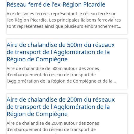
juridique.
Réseau ferré de l'ex-Région Picardie
faisant l’objet d’un regroupement suivant leur état
d’occupation, leur stade de commercialisation, leur
Axe des voies ferrées représentant le réseau ferré sur
stade d’aménagement et la nature de leur maîtrise
l'ex-Région Picardie. Les principales liaisons ferroviaires
foncière. Il s'appuie globalement sur la limite de parcelle
sont représentées ainsi que plusieurs embranchements
cadastrale mais peut également la subdiviser s'il
particuliers permettant de desservir notamment de
provient d'un plan d'aménagement par lots qui précède
grandes zones d'activité. Certaines voies représentées
un remembrement cadastral. Ces terrains sont
Aire de chalandise de 500m du réseaux
sont désaffectées mais sont toujours physiquement
principalement à usage d'activités économiques mais ce
de transport de l'Agglomération de la
présentes sur le terrain.
jeu de données contient également les terrains avec
Région de Compiègne
d'autres usages situés dans ces sites (équipement,
divers, ...). Ce lot est constitué conformément aux
Aire de chalandise de 500m autour des zones
prescriptions du standard CNIG Sites Economiques.
d'embarquement du réseau de transport de
l'Agglomération de la Région de Compiègne et de la
Basse Automne.
Aire de chalandise de 200m du réseaux
de transport de l'Agglomération de la
Région de Compiègne
Aire de chalandise de 200m autour des zones
d'embarquement du réseau de transport de