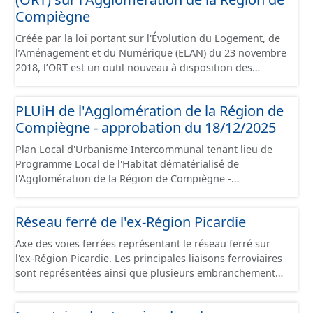
Compiègne
Créée par la loi portant sur l'Évolution du Logement, de
l’Aménagement et du Numérique (ELAN) du 23 novembre
2018, l’ORT est un outil nouveau à disposition des
collectivités locales pour porter et mettre en œuvre un
projet de territoire dans les domaines urbain,
PLUiH de l'Agglomération de la Région de
économique et social, pour lutter prioritairement contre
Compiègne - approbation du 18/12/2025
la dévitalisation des centres-villes. L’ORT vise une
requalification d’ensemble d’un centre-ville dont elle
Plan Local d'Urbanisme Intercommunal tenant lieu de
facilite la rénovation du parc de logements, de locaux
Programme Local de l'Habitat dématérialisé de
commerciaux et artisanaux, et plus globalement le tissu
l'Agglomération de la Région de Compiègne -
urbain, pour créer un cadre de vie attractif propice au
approbation du 18/12/2025. Ce lot informe du droit à
développement à long terme du territoire. Ce jeu de
bâtir sur les communes de l'Agglomération de la Région
données contient le périmètre sur l'Agglomération de la
Réseau ferré de l'ex-Région Picardie
de Compiègne et de la Basse Automne. Ce PLUiH est
Région de Compiègne, situé sur les communes de
numérisé conformément aux prescriptions nationales
Compiègne, de Margny-lès-Compiègne et de Venette.
Axe des voies ferrées représentant le réseau ferré sur
du CNIG et contient les pièces administratives, le rapport
l'ex-Région Picardie. Les principales liaisons ferroviaires
de présentation, le PADD, les règlements écrits et
sont représentées ainsi que plusieurs embranchements
graphiques, les annexes, les OAP et les données
particuliers permettant de desservir notamment de
géographiques. Malgré l'attention portée à la création
grandes zones d'activité. Certaines voies représentées
de ces données, il est rappelé que seuls les documents