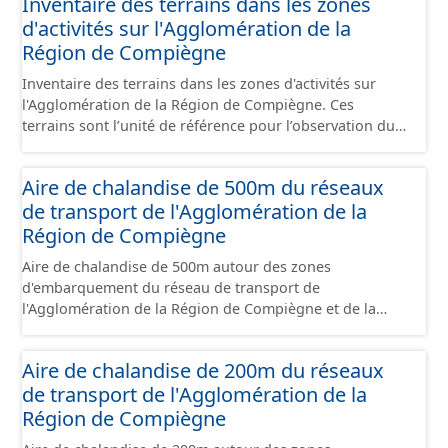
Inventaire des terrains dans les zones
sont désaffectées mais sont toujours physiquement
papiers font foi et sont opposables d'un point de vue
d'activités sur l'Agglomération de la
présentes sur le terrain.
juridique.
Région de Compiègne
Inventaire des terrains dans les zones d'activités sur
l'Agglomération de la Région de Compiègne. Ces
terrains sont l’unité de référence pour l’observation du
foncier économique. Il est constitué d'un ensemble de
portions de terrain incluses dans un site économique et
Aire de chalandise de 500m du réseaux
faisant l’objet d’un regroupement suivant leur état
de transport de l'Agglomération de la
d’occupation, leur stade de commercialisation, leur
stade d’aménagement et la nature de leur maîtrise
Région de Compiègne
foncière. Il s'appuie globalement sur la limite de parcelle
Aire de chalandise de 500m autour des zones
cadastrale mais peut également la subdiviser s'il
d'embarquement du réseau de transport de
provient d'un plan d'aménagement par lots qui précède
l'Agglomération de la Région de Compiègne et de la
un remembrement cadastral. Ces terrains sont
Basse Automne.
principalement à usage d'activités économiques mais ce
jeu de données contient également les terrains avec
Aire de chalandise de 200m du réseaux
d'autres usages situés dans ces sites (équipement,
de transport de l'Agglomération de la
divers, ...). Ce lot est constitué conformément aux
Région de Compiègne
prescriptions du standard CNIG Sites Economiques.