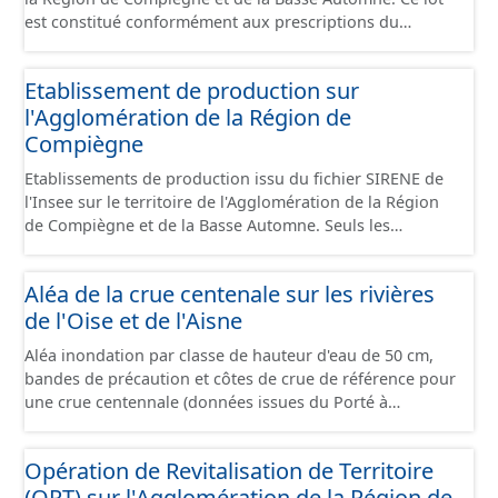
est constitué conformément aux prescriptions du
standard CNIG Sites Économiques et fourni au format
GeoPackage et GeoJson.
Etablissement de production sur
l'Agglomération de la Région de
Compiègne
Etablissements de production issu du fichier SIRENE de
l'Insee sur le territoire de l'Agglomération de la Région
de Compiègne et de la Basse Automne. Seuls les
établissements situés à l'intérieur d'un site économique
sont téléchargeables au format GeoPackage et GeoJson
Aléa de la crue centenale sur les rivières
et structurés conformément aux prescriptions du
de l'Oise et de l'Aisne
standard CNIG Sites Economiques. Ce lot ne contient pas
la référence aux terrains à vocation économique à ce
Aléa inondation par classe de hauteur d'eau de 50 cm,
jour. Il est filtré au-delà des prescriptions du CNIG se
bandes de précaution et côtes de crue de référence pour
limitant aux SCI.
une crue centennale (données issues du Porté à
Connaissance 2025) découpés sur le territoire des
communes du Grand Compiégnois.
Opération de Revitalisation de Territoire
(ORT) sur l'Agglomération de la Région de