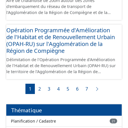
Aire de chalandise de 200m autour des zones
d'embarquement du réseau de transport de
l'Agglomération de la Région de Compiègne et de la
Basse Automne.
Opération Programmée d'Amélioration
de l'Habitat et de Renouvellement Urbain
(OPAH-RU) sur l'Agglomération de la
Région de Compiègne
Délimitation de l'Opération Programmée d'Amélioration
de l'Habitat et de Renouvellement Urbain (OPAH-RU) sur
le territoire de l'Agglomération de la Région de
Compiègne et de la Basse Automne, localisée sur les
communes de Compiègne et de Margny-lès-Compiègne.
1
2
3
4
5
6
7
Cette OPAH est opérationnelle jusqu'en juillet 2026 et
elle ne sera pas renouvelée au-delà de cette date.
Thématique
Planification / Cadastre
21