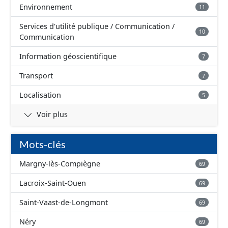
Environnement
11
Services d'utilité publique / Communication /
10
Communication
Information géoscientifique
7
Transport
7
Localisation
5
Voir plus
Mots-clés
Margny-lès-Compiègne
69
Lacroix-Saint-Ouen
69
Saint-Vaast-de-Longmont
69
Néry
69