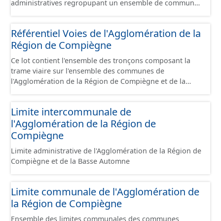
administratives regropupant un ensemble de communes
et ils diffèrent des périmètres des bassins versants de ce
même SAGEs. Les compétences des syndicats sont
Référentiel Voies de l'Agglomération de la
diverses : - SAGE, - GEMA (Gestion des Milieux
Région de Compiègne
Aquatiques) - Ruissellement. Le ou les périmètres du
syndicat de la Brêche n'est pas inclus dans ce jeu de
Ce lot contient l'ensemble des tronçons composant la
données.
trame viaire sur l'ensemble des communes de
l'Agglomération de la Région de Compiègne et de la
Basse Automne sous la forme de lignes. Un tronçon est
un élément constitutif de la trame viaire. Un tronçon
Limite intercommunale de
peut-être nommé ou non par un libellé de voie. Un
l'Agglomération de la Région de
tronçon appartient à une ou deux communes. Un
tronçon représente, le plus souvent, le centre de la
Compiègne
chaussée. Les tronçons de voies sont topologiques : les
Limite administrative de l'Agglomération de la Région de
extrémités d’un tronçon correspondent à des
Compiègne et de la Basse Automne
intersections ou des jonctions, sauf dans le cas d'un
chevauchement (cf paragraphe suivant). Les tronçons
gèrent les cas de chevauchement grâce à l'attribut «
Limite communale de l'Agglomération de
Franchissement ». Dans le cas d'un pont (franchissement
la Région de Compiègne
d’un tronçon routier ou ferré) : les tronçons se croisent
sans se couper. Un tronçon commence à une
Ensemble des limites communales des communes