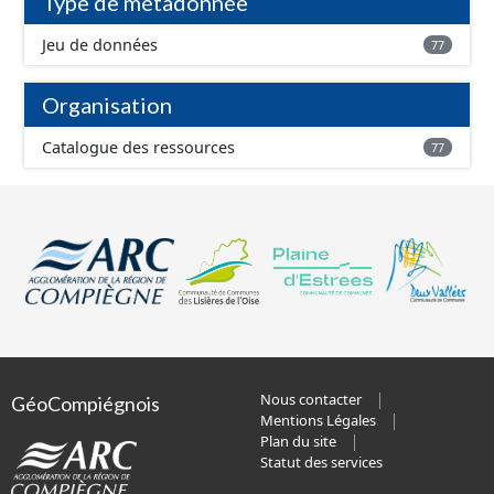
Type de métadonnée
chemin, piste cyclables, ...) ainsi que les modes doux
spécifiques reliant 2 tronçons (escalier, voie piétonne
Jeu de données
77
spécifique...).
Organisation
Catalogue des ressources
77
Nous contacter
GéoCompiégnois
Mentions Légales
Plan du site
Statut des services