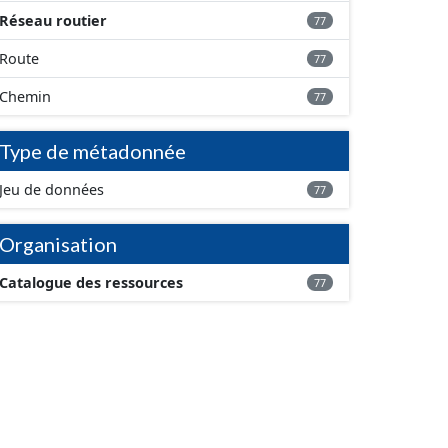
Réseau routier
77
Route
77
Chemin
77
Type de métadonnée
Jeu de données
77
Organisation
Catalogue des ressources
77