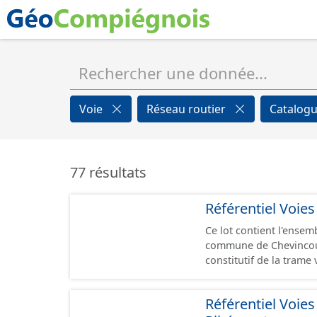
Voie
Réseau routier
Catalogu
77 résultats
Référentiel Voie
Ce lot contient l'ensem
commune de Chevincourt sous la fo
constitutif de la tram
de voie. Un tronçon a
représente, le plus souvent, le cen
Référentiel Voie
topologiques : les ext