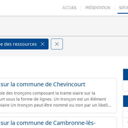
ACCUEIL
PRÉSENTATION
SERV
e des ressources
s sur la commune de Chevincourt
ble des tronçons composant la trame viaire sur la
rme de lignes. Un tronçon est un élément
e viaire Un tronçon peut-être nommé ou non par un libellé
ppartient à une ou deux communes. Un tronçon
tre de la chaussée. Les tronçons de voies sont
s sur la commune de Cambronne-lès-
rémités d’un tronçon correspondent à des intersections ou