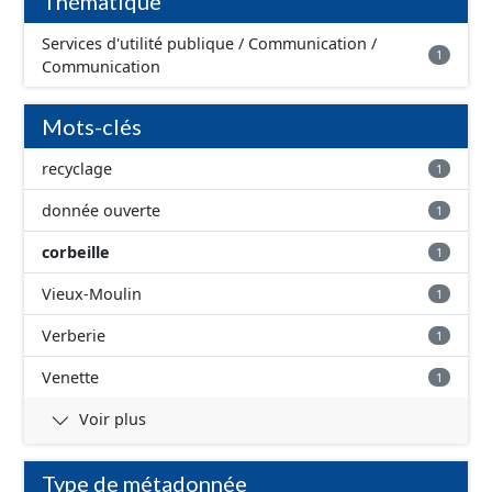
Thématique
Services d'utilité publique / Communication /
1
Communication
Mots-clés
recyclage
1
donnée ouverte
1
corbeille
1
Vieux-Moulin
1
Verberie
1
Venette
1
Voir plus
Type de métadonnée