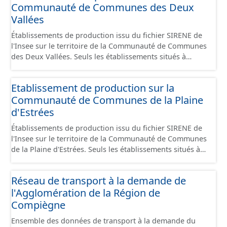
Communauté de Communes des Deux
Économiques. Ce lot ne contient pas la référence aux
terrains à vocation économique à ce jour. Il est filtré au-
Vallées
delà des prescriptions du CNIG se limitant aux SCI.
Établissements de production issu du fichier SIRENE de
l'Insee sur le territoire de la Communauté de Communes
des Deux Vallées. Seuls les établissements situés à
l'intérieur d'un site économique sont téléchargeables au
format GeoPackage et GeoJson et structurés
Etablissement de production sur la
conformément aux prescriptions du standard CNIG Sites
Communauté de Communes de la Plaine
Économiques. Ce lot ne contient pas la référence aux
terrains à vocation économique à ce jour. Il est filtré au-
d'Estrées
delà des prescriptions du CNIG se limitant aux SCI.
Établissements de production issu du fichier SIRENE de
l'Insee sur le territoire de la Communauté de Communes
de la Plaine d'Estrées. Seuls les établissements situés à
l'intérieur d'un site économique sont téléchargeables au
format GeoPackage et GeoJson et structurés
Réseau de transport à la demande de
conformément aux prescriptions du standard CNIG Sites
l'Agglomération de la Région de
Économiques. Ce lot ne contient pas la référence aux
terrains à vocation économique à ce jour. Il est filtré au-
Compiègne
delà des prescriptions du CNIG se limitant aux SCI.
Ensemble des données de transport à la demande du