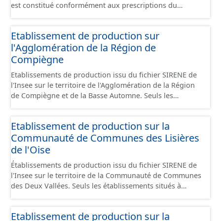
est constitué conformément aux prescriptions du
standard CNIG Sites Économiques et fourni au format
GeoPackage et GeoJson.
Etablissement de production sur
l'Agglomération de la Région de
Compiègne
Etablissements de production issu du fichier SIRENE de
l'Insee sur le territoire de l'Agglomération de la Région
de Compiègne et de la Basse Automne. Seuls les
établissements situés à l'intérieur d'un site économique
sont téléchargeables au format GeoPackage et GeoJson
Etablissement de production sur la
et structurés conformément aux prescriptions du
Communauté de Communes des Lisières
standard CNIG Sites Economiques. Ce lot ne contient pas
la référence aux terrains à vocation économique à ce
de l'Oise
jour. Il est filtré au-delà des prescriptions du CNIG se
Établissements de production issu du fichier SIRENE de
limitant aux SCI.
l'Insee sur le territoire de la Communauté de Communes
des Deux Vallées. Seuls les établissements situés à
l'intérieur d'un site économique sont téléchargeables au
format GeoPackage et GeoJson et structurés
Etablissement de production sur la
conformément aux prescriptions du standard CNIG Sites