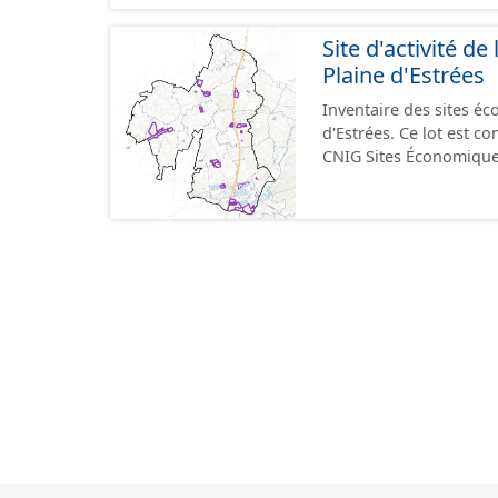
format GeoPackage et 
du standard CNIG Sites
Site d'activité 
terrains à vocation écon
Plaine d'Estrées
du CNIG se limitant aux
Inventaire des sites 
d'Estrées. Ce lot est 
CNIG Sites Économique