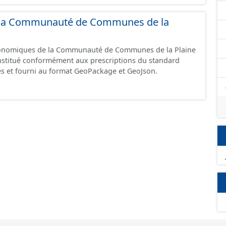
GeoJson et structurés conformément aux prescriptions
 Économiques. Ce lot ne contient pas la référence aux
de la Communauté de Communes de la
omique à ce jour. Il est filtré au-delà des prescriptions
 SCI.
économiques de la Communauté de Communes de la Plaine
constitué conformément aux prescriptions du standard
s et fourni au format GeoPackage et GeoJson.