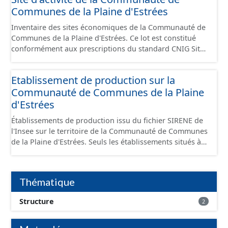
Communes de la Plaine d'Estrées
Inventaire des sites économiques de la Communauté de
Communes de la Plaine d'Estrées. Ce lot est constitué
conformément aux prescriptions du standard CNIG Sites
Économiques et fourni au format GeoPackage et
GeoJson.
Etablissement de production sur la
Communauté de Communes de la Plaine
d'Estrées
Établissements de production issu du fichier SIRENE de
l'Insee sur le territoire de la Communauté de Communes
de la Plaine d'Estrées. Seuls les établissements situés à
l'intérieur d'un site économique sont téléchargeables au
format GeoPackage et GeoJson et structurés
conformément aux prescriptions du standard CNIG Sites
Thématique
Économiques. Ce lot ne contient pas la référence aux
terrains à vocation économique à ce jour. Il est filtré au-
Structure
2
delà des prescriptions du CNIG se limitant aux SCI.