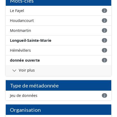
Mots-clés
Le Fayel
2
Houdancourt
2
Montmartin
2
Longueil-Sainte-Marie
2
Hémévillers
2
donnée ouverte
2
Voir plus
Type de métadonnée
Jeu de données
2
Organisation