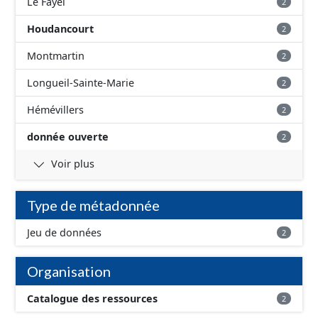
Le Fayel
2
Houdancourt
2
Montmartin
2
Longueil-Sainte-Marie
2
Hémévillers
2
donnée ouverte
2
Voir plus
Type de métadonnée
Jeu de données
2
Organisation
Catalogue des ressources
2