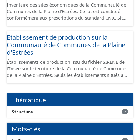
Inventaire des sites économiques de la Communauté de
Communes de la Plaine d'Estrées. Ce lot est constitué
conformément aux prescriptions du standard CNIG Sites
Économiques et fourni au format GeoPackage et
GeoJson.
Etablissement de production sur la
Communauté de Communes de la Plaine
d'Estrées
Établissements de production issu du fichier SIRENE de
l'Insee sur le territoire de la Communauté de Communes
de la Plaine d'Estrées. Seuls les établissements situés à
l'intérieur d'un site économique sont téléchargeables au
format GeoPackage et GeoJson et structurés
conformément aux prescriptions du standard CNIG Sites
Thématique
Économiques. Ce lot ne contient pas la référence aux
terrains à vocation économique à ce jour. Il est filtré au-
Structure
2
delà des prescriptions du CNIG se limitant aux SCI.
Mots-clés