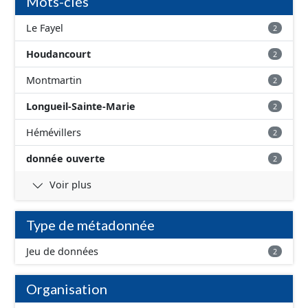
Mots-clés
Le Fayel
2
Houdancourt
2
Montmartin
2
Longueil-Sainte-Marie
2
Hémévillers
2
donnée ouverte
2
Voir plus
Type de métadonnée
Jeu de données
2
Organisation