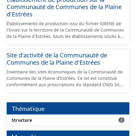
Communauté de Communes de la Plaine
d'Estrées
Établissements de production issu du fichier SIRENE de
l'Insee sur le territoire de la Communauté de Communes
de la Plaine d'Estrées. Seuls les établissements situés à
l'intérieur d'un site économique sont téléchargeables au
format GeoPackage et GeoJson et structurés
Site d'activité de la Communauté de
conformément aux prescriptions du standard CNIG Sites
Communes de la Plaine d'Estrées
Économiques. Ce lot ne contient pas la référence aux
terrains à vocation économique à ce jour. Il est filtré au-
Inventaire des sites économiques de la Communauté de
delà des prescriptions du CNIG se limitant aux SCI.
Communes de la Plaine d'Estrées. Ce lot est constitué
conformément aux prescriptions du standard CNIG Sites
Économiques et fourni au format GeoPackage et
GeoJson.
Thématique
Structure
2