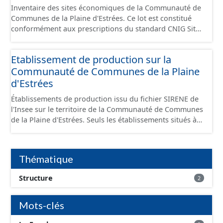
Inventaire des sites économiques de la Communauté de
Communes de la Plaine d'Estrées. Ce lot est constitué
conformément aux prescriptions du standard CNIG Sites
Économiques et fourni au format GeoPackage et
GeoJson.
Etablissement de production sur la
Communauté de Communes de la Plaine
d'Estrées
Établissements de production issu du fichier SIRENE de
l'Insee sur le territoire de la Communauté de Communes
de la Plaine d'Estrées. Seuls les établissements situés à
l'intérieur d'un site économique sont téléchargeables au
format GeoPackage et GeoJson et structurés
conformément aux prescriptions du standard CNIG Sites
Thématique
Économiques. Ce lot ne contient pas la référence aux
terrains à vocation économique à ce jour. Il est filtré au-
Structure
2
delà des prescriptions du CNIG se limitant aux SCI.
Mots-clés