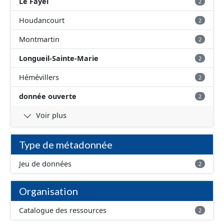
Le Fayel
2
Houdancourt
2
Montmartin
2
Longueil-Sainte-Marie
2
Hémévillers
2
donnée ouverte
2
Voir plus
Type de métadonnée
Jeu de données
2
Organisation
Catalogue des ressources
2