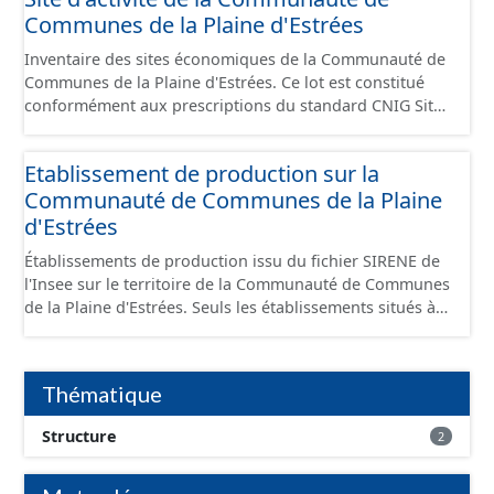
Communes de la Plaine d'Estrées
Inventaire des sites économiques de la Communauté de
Communes de la Plaine d'Estrées. Ce lot est constitué
conformément aux prescriptions du standard CNIG Sites
Économiques et fourni au format GeoPackage et
GeoJson.
Etablissement de production sur la
Communauté de Communes de la Plaine
d'Estrées
Établissements de production issu du fichier SIRENE de
l'Insee sur le territoire de la Communauté de Communes
de la Plaine d'Estrées. Seuls les établissements situés à
l'intérieur d'un site économique sont téléchargeables au
format GeoPackage et GeoJson et structurés
conformément aux prescriptions du standard CNIG Sites
Thématique
Économiques. Ce lot ne contient pas la référence aux
terrains à vocation économique à ce jour. Il est filtré au-
Structure
2
delà des prescriptions du CNIG se limitant aux SCI.