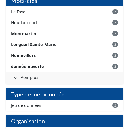
Mots-clés
Le Fayel
2
Houdancourt
2
Montmartin
2
Longueil-Sainte-Marie
2
Hémévillers
2
donnée ouverte
2
Voir plus
Type de métadonnée
Jeu de données
2
Organisation