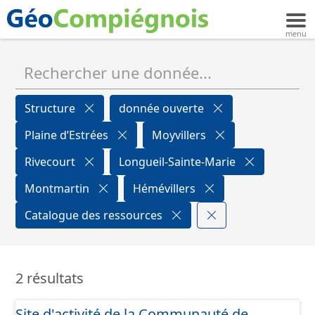
Structure
donnée ouverte
Plaine d’Estrées
Moyvillers
Rivecourt
Longueil-Sainte-Marie
Montmartin
Hémévillers
Catalogue des ressources
2 résultats
Site d'activité de la Communauté de