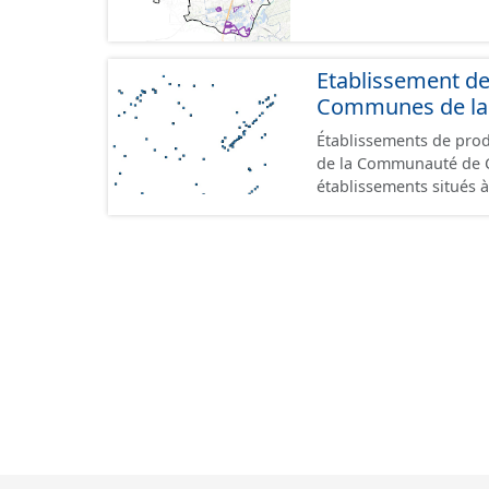
Etablissement d
Communes de la 
Établissements de produ
de la Communauté de Commu
établissements situés à
format GeoPackage et 
du standard CNIG Sites
terrains à vocation écon
du CNIG se limitant aux