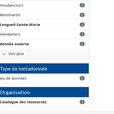
Houdancourt
2
Montmartin
2
Longueil-Sainte-Marie
2
Hémévillers
2
donnée ouverte
2
Voir plus
Type de métadonnée
Jeu de données
2
Organisation
Catalogue des ressources
2