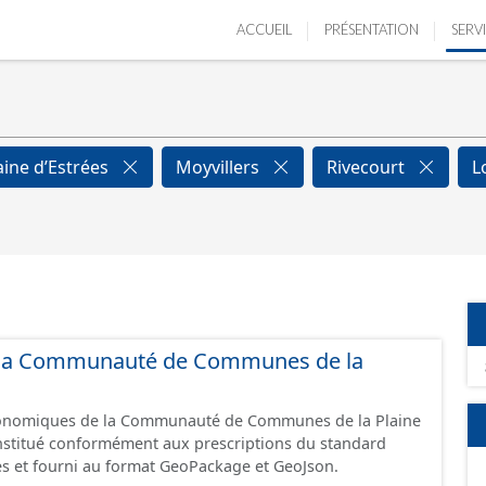
ACCUEIL
PRÉSENTATION
SERV
aine d’Estrées
Moyvillers
Rivecourt
L
de la Communauté de Communes de la
économiques de la Communauté de Communes de la Plaine
constitué conformément aux prescriptions du standard
s et fourni au format GeoPackage et GeoJson.