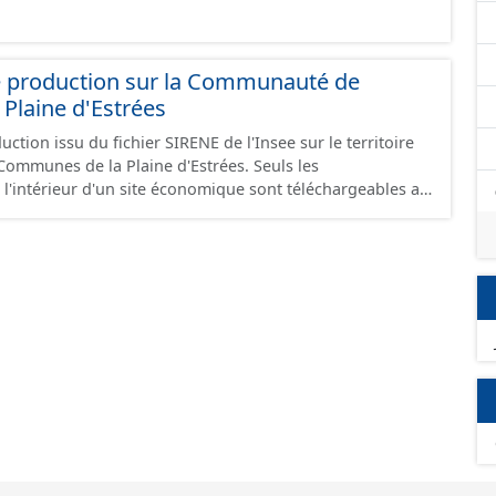
e production sur la Communauté de
Plaine d'Estrées
ction issu du fichier SIRENE de l'Insee sur le territoire
nes de la Plaine d'Estrées. Seuls les
 l'intérieur d'un site économique sont téléchargeables au
GeoJson et structurés conformément aux prescriptions
 Économiques. Ce lot ne contient pas la référence aux
omique à ce jour. Il est filtré au-delà des prescriptions
 SCI.