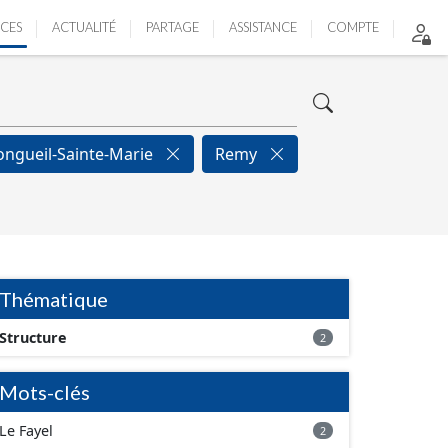
ICES
ACTUALITÉ
PARTAGE
ASSISTANCE
COMPTE
ongueil-Sainte-Marie
Remy
Thématique
Structure
2
Mots-clés
Le Fayel
2