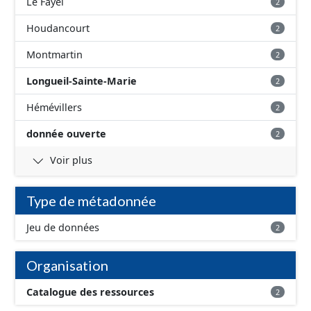
Le Fayel
2
Houdancourt
2
Montmartin
2
Longueil-Sainte-Marie
2
Hémévillers
2
donnée ouverte
2
Voir plus
Type de métadonnée
Jeu de données
2
Organisation
Catalogue des ressources
2