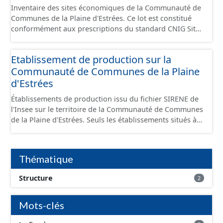
Inventaire des sites économiques de la Communauté de
Communes de la Plaine d'Estrées. Ce lot est constitué
conformément aux prescriptions du standard CNIG Sites
Économiques et fourni au format GeoPackage et
GeoJson.
Etablissement de production sur la
Communauté de Communes de la Plaine
d'Estrées
Établissements de production issu du fichier SIRENE de
l'Insee sur le territoire de la Communauté de Communes
de la Plaine d'Estrées. Seuls les établissements situés à
l'intérieur d'un site économique sont téléchargeables au
format GeoPackage et GeoJson et structurés
conformément aux prescriptions du standard CNIG Sites
Thématique
Économiques. Ce lot ne contient pas la référence aux
terrains à vocation économique à ce jour. Il est filtré au-
Structure
2
delà des prescriptions du CNIG se limitant aux SCI.
Mots-clés