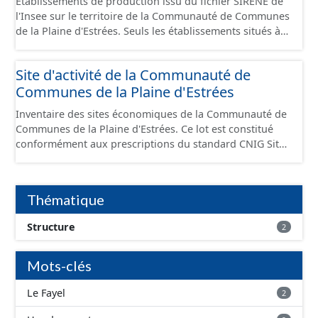
Établissements de production issu du fichier SIRENE de
l'Insee sur le territoire de la Communauté de Communes
de la Plaine d'Estrées. Seuls les établissements situés à
l'intérieur d'un site économique sont téléchargeables au
format GeoPackage et GeoJson et structurés
Site d'activité de la Communauté de
conformément aux prescriptions du standard CNIG Sites
Communes de la Plaine d'Estrées
Économiques. Ce lot ne contient pas la référence aux
terrains à vocation économique à ce jour. Il est filtré au-
Inventaire des sites économiques de la Communauté de
delà des prescriptions du CNIG se limitant aux SCI.
Communes de la Plaine d'Estrées. Ce lot est constitué
conformément aux prescriptions du standard CNIG Sites
Économiques et fourni au format GeoPackage et
GeoJson.
Thématique
Structure
2
Mots-clés
Le Fayel
2