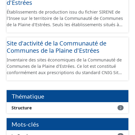
d'Estrées
Établissements de production issu du fichier SIRENE de
l'Insee sur le territoire de la Communauté de Communes
de la Plaine d'Estrées. Seuls les établissements situés à
l'intérieur d'un site économique sont téléchargeables au
format GeoPackage et GeoJson et structurés
Site d'activité de la Communauté de
conformément aux prescriptions du standard CNIG Sites
Communes de la Plaine d'Estrées
Économiques. Ce lot ne contient pas la référence aux
terrains à vocation économique à ce jour. Il est filtré au-
Inventaire des sites économiques de la Communauté de
delà des prescriptions du CNIG se limitant aux SCI.
Communes de la Plaine d'Estrées. Ce lot est constitué
conformément aux prescriptions du standard CNIG Sites
Économiques et fourni au format GeoPackage et
GeoJson.
Thématique
Structure
2
Mots-clés