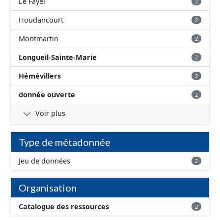
Le Fayel
2
Houdancourt
2
Montmartin
2
Longueil-Sainte-Marie
2
Hémévillers
2
donnée ouverte
2
Voir plus
Type de métadonnée
Jeu de données
2
Organisation
Catalogue des ressources
2