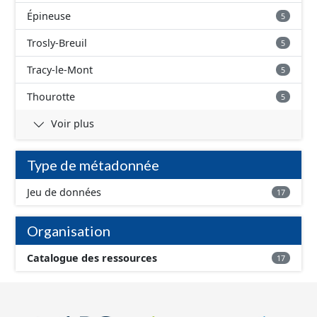
Épineuse
5
Trosly-Breuil
5
Tracy-le-Mont
5
Thourotte
5
Voir plus
Type de métadonnée
Jeu de données
17
Organisation
Catalogue des ressources
17