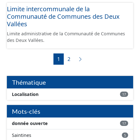
spécifiques reliant 2 tronçons (escalier, voie piétonne
Limite intercommunale de la
spécifique...).
Communauté de Communes des Deux
Vallées
Limite administrative de la Communauté de Communes
des Deux Vallées.
1
2
Thématique
Localisation
17
Mots-clés
donnée ouverte
17
Saintines
5