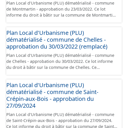
Plan Local d'Urbanisme (PLU) dématérialisé - commune
de ces données, il est rappelé que seuls les documents
de Montmartin - approbation du 23/03/2022. Ce lot
papier font foi et sont opposables d'un point de vue
informe du droit à bâtir sur la commune de Montmartin.
juridique.
Ce PLUi/PLU/POS/CC est numérisé conformément aux
prescriptions nationales du CNIG et contient les pièces
Plan Local d'Urbanisme (PLU)
administratives, le rapport de présentation, le PADD, le
dématérialisé - commune de Chelles -
règlement (à l'exception des plans de zonages), les
annexes, les orientations d'aménagement et les données
approbation du 30/03/2022 (remplacé)
géographiques. Malgré l'attention portée à la création
Plan Local d'Urbanisme (PLU) dématérialisé - commune
de ces données, il est rappelé que seuls les documents
de Chelles - approbation du 30/03/2022. Ce lot informe
papier font foi et sont opposables d'un point de vue
du droit à bâtir sur la commune de Chelles. Ce
juridique.
PLUi/PLU/POS/CC est numérisé conformément aux
prescriptions nationales du CNIG et contient les pièces
Plan Local d'Urbanisme (PLU)
administratives, le rapport de présentation, le PADD, le
dématérialisé - commune de Saint-
règlement (à l'exception des plans de zonages), les
annexes, les orientations d'aménagement et les données
Crépin-aux-Bois - approbation du
géographiques. Malgré l'attention portée à la création
27/09/2024
de ces données, il est rappelé que seuls les documents
Plan Local d'Urbanisme (PLU) dématérialisé - commune
papier font foi et sont opposables d'un point de vue
de Saint-Crépin-aux-Bois - approbation du 27/09/2024.
juridique.
Ce lot informe du droit à bâtir sur la commune de Saint-