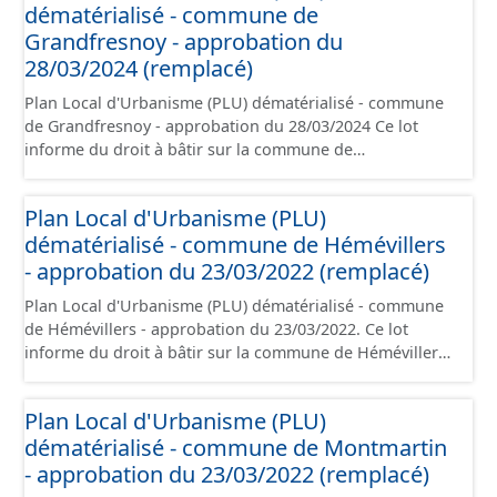
dématérialisé - commune de
présentation, le PADD, le règlement (à l'exception des
plans de zonages), les annexes, les orientations
Grandfresnoy - approbation du
d'aménagement et les données géographiques. Malgré
28/03/2024 (remplacé)
l'attention portée à la création de ces données, il est
Plan Local d'Urbanisme (PLU) dématérialisé - commune
rappelé que seuls les documents papier font foi et sont
de Grandfresnoy - approbation du 28/03/2024 Ce lot
opposables d'un point de vue juridique.
informe du droit à bâtir sur la commune de
Grandfresnoy. Ce PLUi/PLU/POS/CC est numérisé
conformément aux prescriptions nationales du CNIG et
Plan Local d'Urbanisme (PLU)
contient les pièces administratives, le rapport de
dématérialisé - commune de Hémévillers
présentation, le PADD, le règlement (à l'exception des
plans de zonages), les annexes, les orientations
- approbation du 23/03/2022 (remplacé)
d'aménagement et les données géographiques. Malgré
Plan Local d'Urbanisme (PLU) dématérialisé - commune
l'attention portée à la création de ces données, il est
de Hémévillers - approbation du 23/03/2022. Ce lot
rappelé que seuls les documents papier font foi et sont
informe du droit à bâtir sur la commune de Hémévillers.
opposables d'un point de vue juridique.
Ce PLUi/PLU/POS/CC est numérisé conformément aux
prescriptions nationales du CNIG et contient les pièces
Plan Local d'Urbanisme (PLU)
administratives, le rapport de présentation, le PADD, le
dématérialisé - commune de Montmartin
règlement (à l'exception des plans de zonages), les
annexes, les orientations d'aménagement et les données
- approbation du 23/03/2022 (remplacé)
géographiques. Malgré l'attention portée à la création