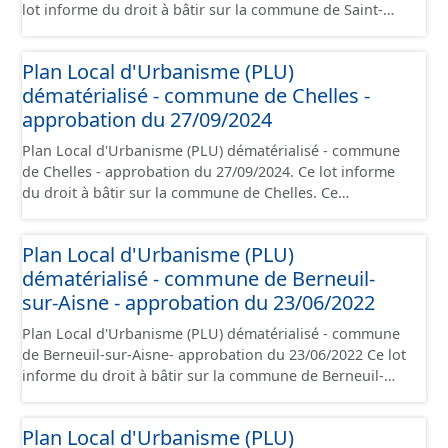
lot informe du droit à bâtir sur la commune de Saint-
Léger-aux-bois. Ce PLUi/PLU/POS/CC est numérisé
conformément aux prescriptions nationales du CNIG et
Plan Local d'Urbanisme (PLU)
contient les pièces administratives, le rapport de
dématérialisé - commune de Chelles -
présentation, le PADD, le règlement (à l'exception des
plans de zonages), les annexes, les orientations
approbation du 27/09/2024
d'aménagement et les données géographiques. Malgré
Plan Local d'Urbanisme (PLU) dématérialisé - commune
l'attention portée à la création de ces données, il est
de Chelles - approbation du 27/09/2024. Ce lot informe
rappelé que seuls les documents papier font foi et sont
du droit à bâtir sur la commune de Chelles. Ce
opposables d'un point de vue juridique.
PLUi/PLU/POS/CC est numérisé conformément aux
prescriptions nationales du CNIG et contient les pièces
Plan Local d'Urbanisme (PLU)
administratives, le rapport de présentation, le PADD, le
dématérialisé - commune de Berneuil-
règlement (à l'exception des plans de zonages), les
annexes, les orientations d'aménagement et les données
sur-Aisne - approbation du 23/06/2022
géographiques. Malgré l'attention portée à la création
Plan Local d'Urbanisme (PLU) dématérialisé - commune
de ces données, il est rappelé que seuls les documents
de Berneuil-sur-Aisne- approbation du 23/06/2022 Ce lot
papier font foi et sont opposables d'un point de vue
informe du droit à bâtir sur la commune de Berneuil-
juridique.
sur-Aisne. Ce PLUi/PLU/POS/CC est numérisé
conformément aux prescriptions nationales du CNIG et
Plan Local d'Urbanisme (PLU)
contient les pièces administratives, le rapport de