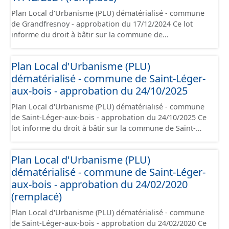
Plan Local d'Urbanisme (PLU) dématérialisé - commune
de Grandfresnoy - approbation du 17/12/2024 Ce lot
informe du droit à bâtir sur la commune de
Grandfresnoy. Ce PLUi/PLU/POS/CC est numérisé
conformément aux prescriptions nationales du CNIG et
Plan Local d'Urbanisme (PLU)
contient les pièces administratives, le rapport de
dématérialisé - commune de Saint-Léger-
présentation, le PADD, le règlement (à l'exception des
plans de zonages), les annexes, les orientations
aux-bois - approbation du 24/10/2025
d'aménagement et les données géographiques. Malgré
Plan Local d'Urbanisme (PLU) dématérialisé - commune
l'attention portée à la création de ces données, il est
de Saint-Léger-aux-bois - approbation du 24/10/2025 Ce
rappelé que seuls les documents papier font foi et sont
lot informe du droit à bâtir sur la commune de Saint-
opposables d'un point de vue juridique.
Léger-aux-bois. Ce PLUi/PLU/POS/CC est numérisé
conformément aux prescriptions nationales du CNIG et
Plan Local d'Urbanisme (PLU)
contient les pièces administratives, le rapport de
dématérialisé - commune de Saint-Léger-
présentation, le PADD, le règlement (à l'exception des
plans de zonages), les annexes, les orientations
aux-bois - approbation du 24/02/2020
d'aménagement et les données géographiques. Malgré
(remplacé)
l'attention portée à la création de ces données, il est
Plan Local d'Urbanisme (PLU) dématérialisé - commune
rappelé que seuls les documents papier font foi et sont
de Saint-Léger-aux-bois - approbation du 24/02/2020 Ce
opposables d'un point de vue juridique.