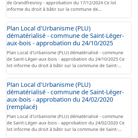
de Grandfresnoy - approbation du 17/12/2024 Ce lot
informe du droit à bâtir sur la commune de
Grandfresnoy. Ce PLUi/PLU/POS/CC est numérisé
conformément aux prescriptions nationales du CNIG et
Plan Local d'Urbanisme (PLU)
contient les pièces administratives, le rapport de
dématérialisé - commune de Saint-Léger-
présentation, le PADD, le règlement (à l'exception des
plans de zonages), les annexes, les orientations
aux-bois - approbation du 24/10/2025
d'aménagement et les données géographiques. Malgré
Plan Local d'Urbanisme (PLU) dématérialisé - commune
l'attention portée à la création de ces données, il est
de Saint-Léger-aux-bois - approbation du 24/10/2025 Ce
rappelé que seuls les documents papier font foi et sont
lot informe du droit à bâtir sur la commune de Saint-
opposables d'un point de vue juridique.
Léger-aux-bois. Ce PLUi/PLU/POS/CC est numérisé
conformément aux prescriptions nationales du CNIG et
Plan Local d'Urbanisme (PLU)
contient les pièces administratives, le rapport de
dématérialisé - commune de Saint-Léger-
présentation, le PADD, le règlement (à l'exception des
plans de zonages), les annexes, les orientations
aux-bois - approbation du 24/02/2020
d'aménagement et les données géographiques. Malgré
(remplacé)
l'attention portée à la création de ces données, il est
Plan Local d'Urbanisme (PLU) dématérialisé - commune
rappelé que seuls les documents papier font foi et sont
de Saint-Léger-aux-bois - approbation du 24/02/2020 Ce
opposables d'un point de vue juridique.
lot informe du droit à bâtir sur la commune de Saint-
Léger-aux-bois. Ce PLUi/PLU/POS/CC est numérisé