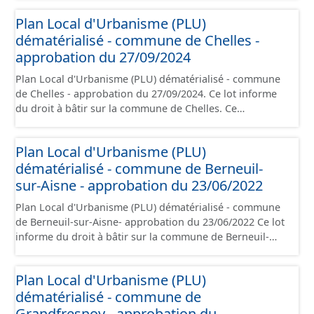
conformément aux prescriptions nationales du CNIG et
Plan Local d'Urbanisme (PLU)
contient les pièces administratives, le rapport de
dématérialisé - commune de Chelles -
présentation, le PADD, le règlement (à l'exception des
plans de zonages), les annexes, les orientations
approbation du 27/09/2024
d'aménagement et les données géographiques. Malgré
Plan Local d'Urbanisme (PLU) dématérialisé - commune
l'attention portée à la création de ces données, il est
de Chelles - approbation du 27/09/2024. Ce lot informe
rappelé que seuls les documents papier font foi et sont
du droit à bâtir sur la commune de Chelles. Ce
opposables d'un point de vue juridique.
PLUi/PLU/POS/CC est numérisé conformément aux
prescriptions nationales du CNIG et contient les pièces
Plan Local d'Urbanisme (PLU)
administratives, le rapport de présentation, le PADD, le
dématérialisé - commune de Berneuil-
règlement (à l'exception des plans de zonages), les
annexes, les orientations d'aménagement et les données
sur-Aisne - approbation du 23/06/2022
géographiques. Malgré l'attention portée à la création
Plan Local d'Urbanisme (PLU) dématérialisé - commune
de ces données, il est rappelé que seuls les documents
de Berneuil-sur-Aisne- approbation du 23/06/2022 Ce lot
papier font foi et sont opposables d'un point de vue
informe du droit à bâtir sur la commune de Berneuil-
juridique.
sur-Aisne. Ce PLUi/PLU/POS/CC est numérisé
conformément aux prescriptions nationales du CNIG et
Plan Local d'Urbanisme (PLU)
contient les pièces administratives, le rapport de
dématérialisé - commune de
présentation, le PADD, le règlement (à l'exception des
plans de zonages), les annexes, les orientations
Grandfresnoy - approbation du