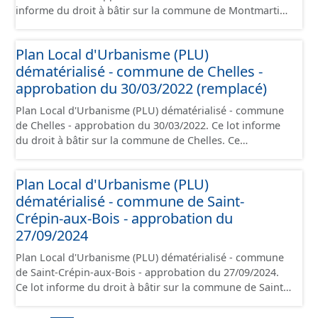
informe du droit à bâtir sur la commune de Montmartin.
juridique.
Ce PLUi/PLU/POS/CC est numérisé conformément aux
prescriptions nationales du CNIG et contient les pièces
Plan Local d'Urbanisme (PLU)
administratives, le rapport de présentation, le PADD, le
dématérialisé - commune de Chelles -
règlement (à l'exception des plans de zonages), les
annexes, les orientations d'aménagement et les données
approbation du 30/03/2022 (remplacé)
géographiques. Malgré l'attention portée à la création
Plan Local d'Urbanisme (PLU) dématérialisé - commune
de ces données, il est rappelé que seuls les documents
de Chelles - approbation du 30/03/2022. Ce lot informe
papier font foi et sont opposables d'un point de vue
du droit à bâtir sur la commune de Chelles. Ce
juridique.
PLUi/PLU/POS/CC est numérisé conformément aux
prescriptions nationales du CNIG et contient les pièces
Plan Local d'Urbanisme (PLU)
administratives, le rapport de présentation, le PADD, le
dématérialisé - commune de Saint-
règlement (à l'exception des plans de zonages), les
annexes, les orientations d'aménagement et les données
Crépin-aux-Bois - approbation du
géographiques. Malgré l'attention portée à la création
27/09/2024
de ces données, il est rappelé que seuls les documents
Plan Local d'Urbanisme (PLU) dématérialisé - commune
papier font foi et sont opposables d'un point de vue
de Saint-Crépin-aux-Bois - approbation du 27/09/2024.
juridique.
Ce lot informe du droit à bâtir sur la commune de Saint-
Crépin-aux-Bois. Ce PLUi/PLU/POS/CC est numérisé
conformément aux prescriptions nationales du CNIG et