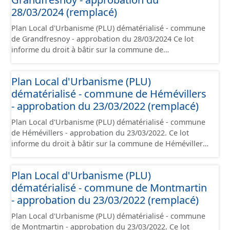
d'aménagement et les données géographiques. Malgré
28/03/2024 (remplacé)
l'attention portée à la création de ces données, il est
Plan Local d'Urbanisme (PLU) dématérialisé - commune
rappelé que seuls les documents papier font foi et sont
de Grandfresnoy - approbation du 28/03/2024 Ce lot
opposables d'un point de vue juridique.
informe du droit à bâtir sur la commune de
Grandfresnoy. Ce PLUi/PLU/POS/CC est numérisé
conformément aux prescriptions nationales du CNIG et
Plan Local d'Urbanisme (PLU)
contient les pièces administratives, le rapport de
dématérialisé - commune de Hémévillers
présentation, le PADD, le règlement (à l'exception des
plans de zonages), les annexes, les orientations
- approbation du 23/03/2022 (remplacé)
d'aménagement et les données géographiques. Malgré
Plan Local d'Urbanisme (PLU) dématérialisé - commune
l'attention portée à la création de ces données, il est
de Hémévillers - approbation du 23/03/2022. Ce lot
rappelé que seuls les documents papier font foi et sont
informe du droit à bâtir sur la commune de Hémévillers.
opposables d'un point de vue juridique.
Ce PLUi/PLU/POS/CC est numérisé conformément aux
prescriptions nationales du CNIG et contient les pièces
Plan Local d'Urbanisme (PLU)
administratives, le rapport de présentation, le PADD, le
dématérialisé - commune de Montmartin
règlement (à l'exception des plans de zonages), les
annexes, les orientations d'aménagement et les données
- approbation du 23/03/2022 (remplacé)
géographiques. Malgré l'attention portée à la création
Plan Local d'Urbanisme (PLU) dématérialisé - commune
de ces données, il est rappelé que seuls les documents
de Montmartin - approbation du 23/03/2022. Ce lot
papier font foi et sont opposables d'un point de vue