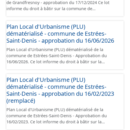
de Grandfresnoy - approbation du 17/12/2024 Ce lot
informe du droit à bâtir sur la commune de
Grandfresnoy. Ce PLUi/PLU/POS/CC est numérisé
conformément aux prescriptions nationales du CNIG et
Plan Local d'Urbanisme (PLU)
contient les pièces administratives, le rapport de
dématérialisé - commune de Estrées-
présentation, le PADD, le règlement (à l'exception des
plans de zonages), les annexes, les orientations
Saint-Denis - approbation du 16/06/2026
d'aménagement et les données géographiques. Malgré
Plan Local d'Urbanisme (PLU) dématérialisé de la
l'attention portée à la création de ces données, il est
commune de Estrées-Saint-Denis - Approbation du
rappelé que seuls les documents papier font foi et sont
16/06/2026. Ce lot informe du droit à bâtir sur la
opposables d'un point de vue juridique.
commune de Estrées-Saint-Denis. Ce PLUi/PLU/POS/CC
est numérisé conformément aux prescriptions
Plan Local d'Urbanisme (PLU)
nationales du CNIG et contient les pièces
dématérialisé - commune de Estrées-
administratives, le rapport de présentation, le PADD, le
règlement, les annexes, les orientations d'aménagement
Saint-Denis - approbation du 16/02/2023
et les données géographiques. Malgré l'attention portée
(remplacé)
à la création de ces données, il est rappelé que seuls les
Plan Local d'Urbanisme (PLU) dématérialisé de la
documents papier font foi et sont opposables d'un point
commune de Estrées-Saint-Denis - Approbation du
de vue juridique.
16/02/2023. Ce lot informe du droit à bâtir sur la
commune de Estrées-Saint-Denis. Ce PLUi/PLU/POS/CC