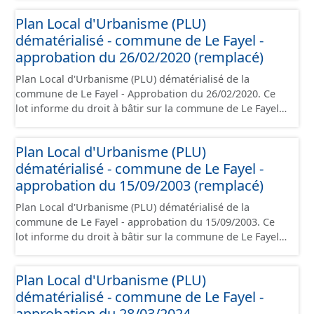
est numérisé conformément aux prescriptions
Plan Local d'Urbanisme (PLU)
nationales du CNIG et contient les pièces
dématérialisé - commune de Le Fayel -
administratives, le rapport de présentation, le PADD, le
règlement, les annexes, les orientations d'aménagement
approbation du 26/02/2020 (remplacé)
et les données géographiques. Malgré l'attention portée
Plan Local d'Urbanisme (PLU) dématérialisé de la
à la création de ces données, il est rappelé que seuls les
commune de Le Fayel - Approbation du 26/02/2020. Ce
documents papier font foi et sont opposables d'un point
lot informe du droit à bâtir sur la commune de Le Fayel.
de vue juridique.
Ce PLUi/PLU/POS/CC est numérisé conformément aux
prescriptions nationales du CNIG et contient les pièces
Plan Local d'Urbanisme (PLU)
administratives, le rapport de présentation, le PADD, le
dématérialisé - commune de Le Fayel -
règlement (à l'exception des plans de zonages), les
annexes, les orientations d'aménagement et les données
approbation du 15/09/2003 (remplacé)
géographiques. Malgré l'attention portée à la création
Plan Local d'Urbanisme (PLU) dématérialisé de la
de ces données, il est rappelé que seuls les documents
commune de Le Fayel - approbation du 15/09/2003. Ce
papier font foi et sont opposables d'un point de vue
lot informe du droit à bâtir sur la commune de Le Fayel.
juridique.
Ce PLUi/PLU/POS/CC est numérisé conformément aux
prescriptions nationales du CNIG et contient les pièces
Plan Local d'Urbanisme (PLU)
administratives, le rapport de présentation, le PADD, le
dématérialisé - commune de Le Fayel -
règlement (à l'exception des plans de zonages), les
annexes, les orientations d'aménagement et les données
approbation du 28/03/2024