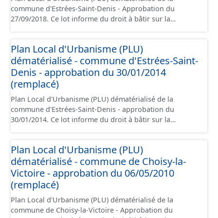
commune d'Estrées-Saint-Denis - Approbation du
de vue juridique.
27/09/2018. Ce lot informe du droit à bâtir sur la
commune de d'Estrées-Saint-Denis. Ce PLUi/PLU/POS/CC
est numérisé conformément aux prescriptions
Plan Local d'Urbanisme (PLU)
nationales du CNIG et contient les pièces
dématérialisé - commune d'Estrées-Saint-
administratives, le rapport de présentation, le PADD, le
règlement, les annexes, les orientations d'aménagement
Denis - approbation du 30/01/2014
et les données géographiques. Malgré l'attention portée
(remplacé)
à la création de ces données, il est rappelé que seuls les
Plan Local d'Urbanisme (PLU) dématérialisé de la
documents papier font foi et sont opposables d'un point
commune d'Estrées-Saint-Denis - approbation du
de vue juridique.
30/01/2014. Ce lot informe du droit à bâtir sur la
commune d'Estrées-Saint-Denis. Ce PLU est numérisé
conformément aux prescriptions nationales du CNIG et
Plan Local d'Urbanisme (PLU)
contient les pièces administratives, le rapport de
dématérialisé - commune de Choisy-la-
présentation, le PADD, le règlement (à l'exception des
plans de zonages), les annexes, les orientations
Victoire - approbation du 06/05/2010
d'aménagement et les données géographiques. Malgré
(remplacé)
l'attention portée à la création de ces données, il est
Plan Local d'Urbanisme (PLU) dématérialisé de la
rappelé que seuls les documents papier font foi et sont
commune de Choisy-la-Victoire - Approbation du
opposables d'un point de vue juridique.