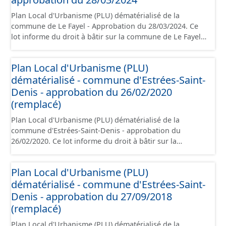
géographiques. Malgré l'attention portée à la création
Plan Local d'Urbanisme (PLU) dématérialisé de la
de ces données, il est rappelé que seuls les documents
commune de Le Fayel - Approbation du 28/03/2024. Ce
papier font foi et sont opposables d'un point de vue
lot informe du droit à bâtir sur la commune de Le Fayel.
juridique.
Ce PLUi/PLU/POS/CC est numérisé conformément aux
prescriptions nationales du CNIG et contient les pièces
Plan Local d'Urbanisme (PLU)
administratives, le rapport de présentation, le PADD, le
dématérialisé - commune d'Estrées-Saint-
règlement, les annexes, les orientations d'aménagement
et les données géographiques. Malgré l'attention portée
Denis - approbation du 26/02/2020
à la création de ces données, il est rappelé que seuls les
(remplacé)
documents papier font foi et sont opposables d'un point
Plan Local d'Urbanisme (PLU) dématérialisé de la
de vue juridique.
commune d'Estrées-Saint-Denis - approbation du
26/02/2020. Ce lot informe du droit à bâtir sur la
commune d'Estrées-Saint-Denis. Ce PLUi/PLU/POS/CC
est numérisé conformément aux prescriptions
Plan Local d'Urbanisme (PLU)
nationales du CNIG et contient les pièces
dématérialisé - commune d'Estrées-Saint-
administratives, le rapport de présentation, le PADD, le
règlement, les annexes, les orientations d'aménagement
Denis - approbation du 27/09/2018
et les données géographiques. Malgré l'attention portée
(remplacé)
à la création de ces données, il est rappelé que seuls les
Plan Local d'Urbanisme (PLU) dématérialisé de la
documents papier font foi et sont opposables d'un point