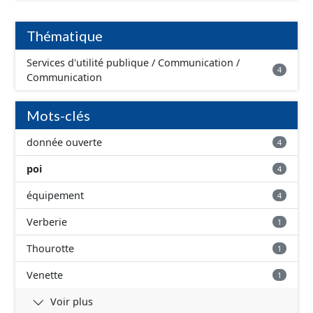
transport, culte, cimetière).
Thématique
Services d'utilité publique / Communication /
4
Communication
Mots-clés
donnée ouverte
4
poi
4
équipement
4
Verberie
1
Thourotte
1
Venette
1
Voir plus