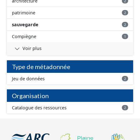
architecture
2
patrimoine
2
sauvegarde
2
Compiègne
1
Voir plus
Type de métadonnée
Jeu de données
2
Organisation
Catalogue des ressources
2