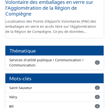
Volontaire des emballages en verre sur
l'Agglomération de la Région de
Compiègne
Localisation des Points d'Apports Volontaires (PAV) des
emballages en verre en accès libre sur l'Agglomération
de la Région de Compiègne. Ce jeu de données
représente les lieux d'implantation des conteneurs à
verre, qu'ils soient enterrés ou aériens. Par définition,
chaque lieu peut accueillir plusieurs conteneurs. Il peut
Thématique
donc contenir des points superposés.
Services d'utilité publique / Communication /
2
Communication
Mots-clés
Saint-Sauveur
2
Néry
2
tri
2