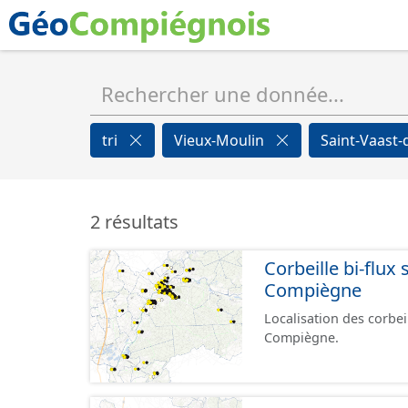
tri
Vieux-Moulin
Saint-Vaast
2 résultats
Corbeille bi-flux
Compiègne
Localisation des corbei
Compiègne.