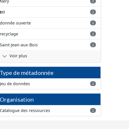
Néry
2
tri
2
donnée ouverte
2
recyclage
2
Saint-Jean-aux-Bois
2
Voir plus
Type de métadonnée
Jeu de données
2
Organisation
Catalogue des ressources
2