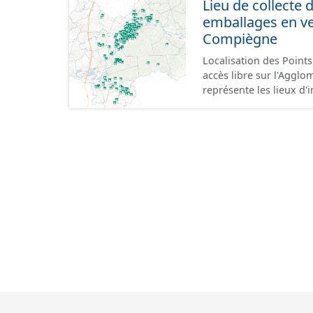
Lieu de collecte 
emballages en ve
Compiègne
Localisation des Point
accès libre sur l'Agglomérati
représente les lieux d'
ou aériens. Par définiti
peut donc contenir des