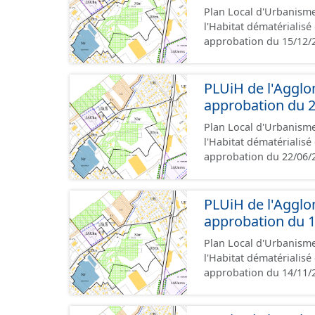
Plan Local d'Urbanism
l'Habitat dématérialis
approbation du 15/12/2
l'Agglomération de la
conformément aux presc
administratives, le rap
PLUiH de l'Agglo
graphiques, les annexes,
approbation du 2
l'attention portée à la 
Plan Local d'Urbanism
documents papiers font
l'Habitat dématérialis
approbation du 22/06/2
l'Agglomération de la
conformément aux presc
administratives, le rap
PLUiH de l'Agglo
graphiques, les annexes,
approbation du 1
l'attention portée à la 
Plan Local d'Urbanism
documents papiers font
l'Habitat dématérialis
approbation du 14/11/2
l'Agglomération de la
conformément aux presc