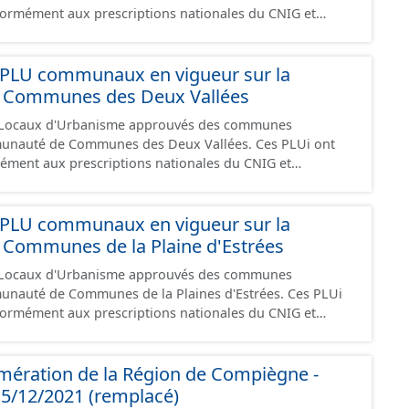
formément aux prescriptions nationales du CNIG et
) correspond aux
administratives, le rapport de présentation, le PADD, les
s du point de vue patrimonial. La zone de publicité n° 2
raphiques, les annexes, les OAP et les données
cteurs d’habitat. La zone de publicité n° 3 (ZP3)
PLU communaux en vigueur sur la
s de la ZAC Mercières et de la Z.I Nord à Compiègne. Le
documents papier font foi et sont opposables d'un point
ecteurs de la ZAC Jaux-Venette. Les informations
Communes des Deux Vallées
posables : seuls le Règlement écrit et sa cartographie
 Locaux d'Urbanisme approuvés des communes
té de Communes des Deux Vallées. Ces PLUi ont
ément aux prescriptions nationales du CNIG et
administratives, le rapport de présentation, le PADD, les
raphiques, les annexes, les OAP et les données
PLU communaux en vigueur sur la
documents papier font foi et sont opposables d'un point
ommunes de la Plaine d'Estrées
 Locaux d'Urbanisme approuvés des communes
uté de Communes de la Plaines d'Estrées. Ces PLUi
formément aux prescriptions nationales du CNIG et
administratives, le rapport de présentation, le PADD, les
raphiques, les annexes, les OAP et les données
mération de la Région de Compiègne -
documents papier font foi et sont opposables d'un point
5/12/2021 (remplacé)