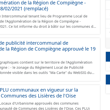
ves, le rapport de présentation, le PADD, les règlements
mération de la Région de Compiègne -
les annexes, les OAP et les données géographiques.
8/02/2021 (remplacé)
ée à la création de ces données, il est rappelé que seuls
e Intercommunal tenant lieu de Programme Local de
ont foi et sont opposables d'un point de vue juridique.
é de l'Agglomération de la Région de Compiègne -
021. Ce lot informe du droit à bâtir sur les communes de
 Région de Compiègne. Ce PLUiH est numérisé
riptions nationales du CNIG et contient les pièces
port de présentation, le PADD, les règlements écrits et
de publicité intercommunal de
 les OAP et les données géographiques. Malgré
de la Région de Compiègne approuvé le 19
création de ces données, il est rappelé que seuls les
 foi et sont opposables d'un point de vue juridique.
raphiques contient sur le territoire de l'Agglomération
al de Publicité
onnée visible dans les outils "Ma Carte" du WebSIG du
 délimitation des zones agglomérées de chaque
ion des panneaux d'entrées (EB10) et de sorties (EB20)
polygone englobant + 100 mètres des zones du RLPi par
PLU communaux en vigueur sur la
age textuel du RLPi. Le Règlement Local de
ommunes des Lisières de l'Oise
 réglementation locale qui concerne la publicité, les
 Locaux d'Urbanisme approuvés des communes
semble du territoire
uté de Communes des Lisières de l'Oise. Ces PLUi
ent aggloméré, à l’intérieur duquel trois zones de