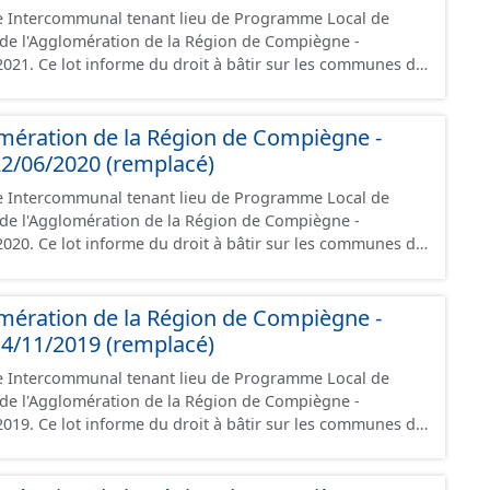
e Intercommunal tenant lieu de Programme Local de
é de l'Agglomération de la Région de Compiègne -
021. Ce lot informe du droit à bâtir sur les communes de
 Région de Compiègne. Ce PLUiH est numérisé
riptions nationales du CNIG et contient les pièces
port de présentation, le PADD, les règlements écrits et
mération de la Région de Compiègne -
 les OAP et les données géographiques. Malgré
2/06/2020 (remplacé)
création de ces données, il est rappelé que seuls les
e Intercommunal tenant lieu de Programme Local de
 foi et sont opposables d'un point de vue juridique.
é de l'Agglomération de la Région de Compiègne -
020. Ce lot informe du droit à bâtir sur les communes de
 Région de Compiègne. Ce PLUiH est numérisé
riptions nationales du CNIG et contient les pièces
port de présentation, le PADD, les règlements écrits et
mération de la Région de Compiègne -
 les OAP et les données géographiques. Malgré
4/11/2019 (remplacé)
création de ces données, il est rappelé que seuls les
e Intercommunal tenant lieu de Programme Local de
 foi et sont opposables d'un point de vue juridique.
é de l'Agglomération de la Région de Compiègne -
019. Ce lot informe du droit à bâtir sur les communes de
 Région de Compiègne. Ce PLUiH est numérisé
riptions nationales du CNIG et contient les pièces