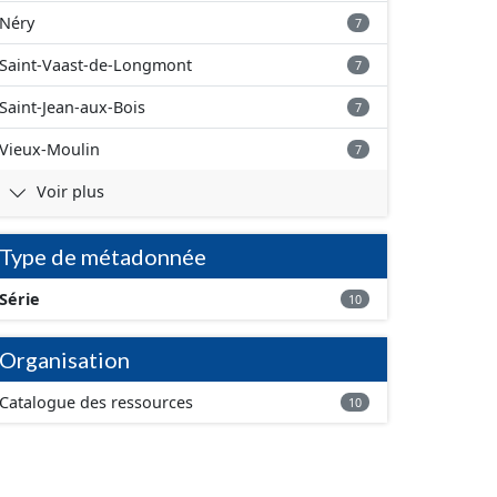
Néry
7
Saint-Vaast-de-Longmont
7
Saint-Jean-aux-Bois
7
Vieux-Moulin
7
Voir plus
Type de métadonnée
Série
10
Organisation
Catalogue des ressources
10