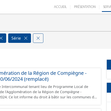
ACCUEIL
PRÉSENTATION
SERV
Série
mération de la Région de Compiègne -
0/06/2024 (remplacé)
e Intercommunal tenant lieu de Programme Local de
é de l'Agglomération de la Région de Compiègne -
024. Ce lot informe du droit à bâtir sur les communes de
 Région de Compiègne et de la Basse Automne. Ce PLUiH
ent aux prescriptions nationales du CNIG et contient