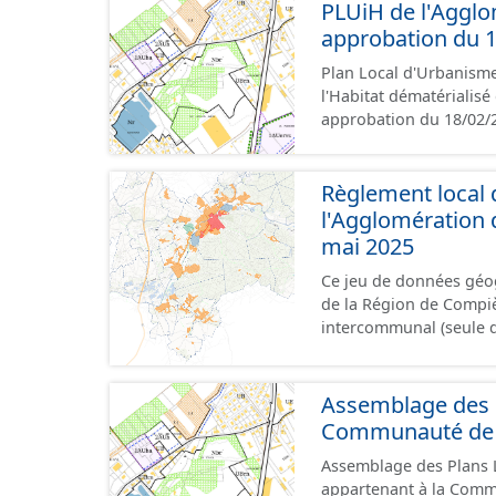
les pièces administrati
PLUiH de l'Agglo
écrits et graphiques, 
approbation du 1
Malgré l'attention port
Plan Local d'Urbanism
les documents papiers f
l'Habitat dématérialis
approbation du 18/02/2
l'Agglomération de la
conformément aux presc
administratives, le rap
Règlement local 
graphiques, les annexes,
l'Agglomération 
l'attention portée à la 
mai 2025
documents papiers font
Ce jeu de données géog
de la Région de Compiègne : - le zonage du Règlement Loc
intercommunal (seule d
GéoCompiégnois), - la
commune, - la localisat
d'agglomération, - le 
Assemblage des 
commune, - les éléments d'habill
Communauté de C
Publicité (RLP) est une
Assemblage des Plans
enseignes et les pré-enseignes. Le RLP couvre l’en
appartenant à la Communa
intercommunal, totalem